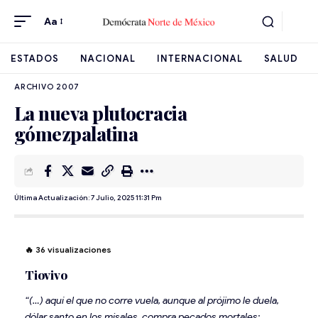
Aa
ESTADOS
NACIONAL
INTERNACIONAL
SALUD
ARCHIVO 2007
La nueva plutocracia
gómezpalatina
Última Actualización: 7 Julio, 2025 11:31 Pm
🔥
36
visualizaciones
Tiovivo
“(…) aquí el que no corre vuela, aunque al prójimo le duela,
dólar santo en los misales, compra pecados mortales;