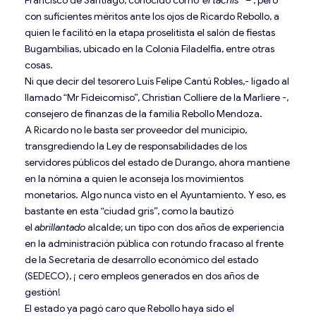
Francisco de Santiago, conocido como”
el tachis
” – , pero
con suficientes méritos ante los ojos de Ricardo Rebollo, a
quien le facilitó en la etapa proselitista el salón de fiestas
Bugambilias, ubicado en la Colonia Filadelfia, entre otras
cosas.
Ni que decir del tesorero Luís Felipe Cantú Robles,- ligado al
llamado “Mr Fideicomiso”, Christian Colliere de la Marliere -,
consejero de finanzas de la familia Rebollo Mendoza.
A Ricardo no le basta ser proveedor del municipio,
transgrediendo la Ley de responsabilidades de los
servidores públicos del estado de Durango, ahora mantiene
en la nómina a quien le aconseja los movimientos
monetarios. Algo nunca visto en el Ayuntamiento. Y eso, es
bastante en esta “ciudad gris”, como la bautizó
el
abrillantado
alcalde; un tipo con dos años de experiencia
en la administración pública con rotundo fracaso al frente
de la Secretaría de desarrollo económico del estado
(SEDECO), ¡ cero empleos generados en dos años de
gestión!
El estado ya pagó caro que Rebollo haya sido el