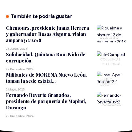
También te podría gustar
Chemours, presidente Juana Herrera
y gobernador Rosas Aispuro, violan
DURANGO
amparo312/2018
26 Junio, 2026
Solidaridad, Quintana Roo: Nido de
corrupción
NACIONAL
22 Diciembre, 2024
Militantes de MORENA Nuevo León,
NUEVO
toman la sede estatal…
LEÓN
2 Mayo, 2025
Fernando Reverte Granados,
DURANGO
presidente de porquería de Mapimí,
NACIONAL
Durango
22 Diciembre, 2024