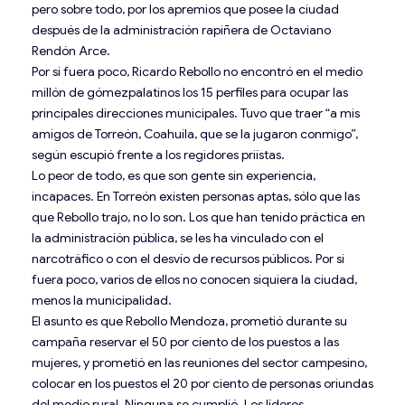
pero sobre todo, por los apremios que posee la ciudad
después de la administración rapiñera de Octaviano
Rendón Arce.
Por si fuera poco, Ricardo Rebollo no encontró en el medio
millón de gómezpalatinos los 15 perfiles para ocupar las
principales direcciones municipales. Tuvo que traer “a mis
amigos de Torreón, Coahuila, que se la jugaron conmigo”,
según escupió frente a los regidores priístas.
Lo peor de todo, es que son gente sin experiencia,
incapaces. En Torreón existen personas aptas, sólo que las
que Rebollo trajo, no lo son. Los que han tenido práctica en
la administración pública, se les ha vinculado con el
narcotráfico o con el desvío de recursos públicos. Por si
fuera poco, varios de ellos no conocen siquiera la ciudad,
menos la municipalidad.
El asunto es que Rebollo Mendoza, prometió durante su
campaña reservar el 50 por ciento de los puestos a las
mujeres, y prometió en las reuniones del sector campesino,
colocar en los puestos el 20 por ciento de personas oriundas
del medio rural. Ninguna se cumplió. Los líderes