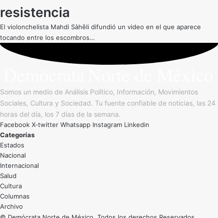
resistencia
El violonchelista Mahdi Sàhêli difundió un video en el que aparece
tocando entre los escombros…
Somos un medio de Análisis Político, Información, Movimientos
Sociales, Cultura y Sociedad. Tu fuente confiable de noticias, las 24
horas del día, los 7 días de la semana.
Facebook
X-twitter
Whatsapp
Instagram
Linkedin
Categorías
Estados
Nacional
Internacional
Salud
Cultura
Archivo
© Demócrata Norte de México. Todos los derechos Reservados.