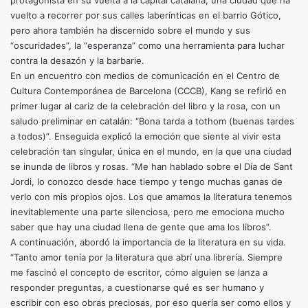
protagonista en su vuelta a la capital catalana, una ciudad que ha
vuelto a recorrer por sus calles laberínticas en el barrio Gótico,
pero ahora también ha discernido sobre el mundo y sus
“oscuridades”, la “esperanza” como una herramienta para luchar
contra la desazón y la barbarie.
En un encuentro con medios de comunicación en el Centro de
Cultura Contemporánea de Barcelona (CCCB), Kang se refirió en
primer lugar al cariz de la celebración del libro y la rosa, con un
saludo preliminar en catalán: “Bona tarda a tothom (buenas tardes
a todos)”. Enseguida explicó la emoción que siente al vivir esta
celebración tan singular, única en el mundo, en la que una ciudad
se inunda de libros y rosas. “Me han hablado sobre el Día de Sant
Jordi, lo conozco desde hace tiempo y tengo muchas ganas de
verlo con mis propios ojos. Los que amamos la literatura tenemos
inevitablemente una parte silenciosa, pero me emociona mucho
saber que hay una ciudad llena de gente que ama los libros”.
A continuación, abordó la importancia de la literatura en su vida.
“Tanto amor tenía por la literatura que abrí una librería. Siempre
me fascinó el concepto de escritor, cómo alguien se lanza a
responder preguntas, a cuestionarse qué es ser humano y
escribir con eso obras preciosas, por eso quería ser como ellos y