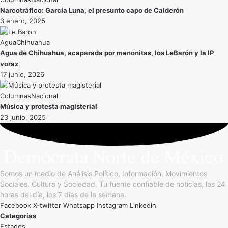
Narcotráfico: García Luna, el presunto capo de Calderón
3 enero, 2025
Agua
Chihuahua
Agua de Chihuahua, acaparada por menonitas, los LeBarón y la IP
voraz
17 junio, 2026
Nacional
Música y protesta magisterial
23 junio, 2025
Somos un medio de Análisis Político, Información, Movimientos
Sociales, Cultura y Sociedad. Tu fuente confiable de noticias, las 24
horas del día, los 7 días de la semana.
Facebook
X-twitter
Whatsapp
Instagram
Linkedin
Categorías
Estados