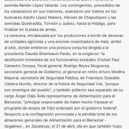
avenida Ramón López Velarde. Los contingentes, precedidos de
los campesinos en sus tractores, avanzaron por tramos en los
bulevares Adolfo López Mateos, Héroes de Chapultepec y las
avenidas Quebradilla, Torreón y Juárez, hasta la Hidalgo, para
finalizar en la plaza de armas.
La caravana, encabezada por los productores a bordo de decenas
de unidades agrícolas y una enorme cosechadora de maíz, arribó
al sitio, donde emitieron una postura conjunta dirigida a la
presidenta Claudia Sheinbaum Pardo, en la exigieron “la
destitución inmediata de los funcionarios estatales Cristian Paul
Camacho Osnaya, fiscal general; Rodrigo Reyes Muguerza,
secretario general de Gobierno; el general en retiro Arturo Medina
Mayoral, secretario de Seguridad Pública; de Francisco Oswaldo
Caldera Murillo, director de la Policía de Seguridad Vial, “porque
son enemigos del pueblo”, y también pidieron sea separado de su
cargo Ángel Oláis Ávila representante de Alimentación para el
Bienestar, “principal responsable de haber hecho fracasar el
programa de acopio de frijol ordenado por el gobierno federal”.
Respecto a la conflagración provocada y la pérdida total de los
almacenes generales de Alimentación para el Bienestar -
Segalmex-, en Zacatecas, el 21 de abril, día en que también hubo