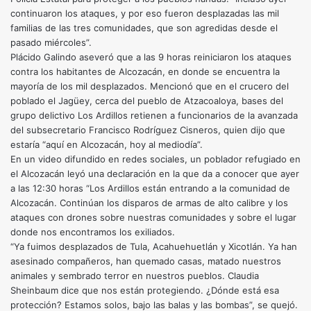
continuaron los ataques, y por eso fueron desplazadas las mil
familias de las tres comunidades, que son agredidas desde el
pasado miércoles”.
Plácido Galindo aseveró que a las 9 horas reiniciaron los ataques
contra los habitantes de Alcozacán, en donde se encuentra la
mayoría de los mil desplazados. Mencionó que en el crucero del
poblado el Jagüey, cerca del pueblo de Atzacoaloya, bases del
grupo delictivo Los Ardillos retienen a funcionarios de la avanzada
del subsecretario Francisco Rodríguez Cisneros, quien dijo que
estaría “aquí en Alcozacán, hoy al mediodía”.
En un video difundido en redes sociales, un poblador refugiado en
el Alcozacán leyó una declaración en la que da a conocer que ayer
a las 12:30 horas “Los Ardillos están entrando a la comunidad de
Alcozacán. Continúan los disparos de armas de alto calibre y los
ataques con drones sobre nuestras comunidades y sobre el lugar
donde nos encontramos los exiliados.
“Ya fuimos desplazados de Tula, Acahuehuetlán y Xicotlán. Ya han
asesinado compañeros, han quemado casas, matado nuestros
animales y sembrado terror en nuestros pueblos. Claudia
Sheinbaum dice que nos están protegiendo. ¿Dónde está esa
protección? Estamos solos, bajo las balas y las bombas”, se quejó.