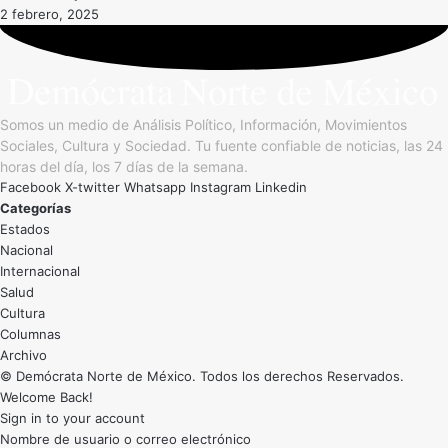
2 febrero, 2025
Somos un medio de Análisis Político, Información, Movimientos
Sociales, Cultura y Sociedad. Tu fuente confiable de noticias, las 24
horas del día, los 7 días de la semana.
Facebook
X-twitter
Whatsapp
Instagram
Linkedin
Categorías
Estados
Nacional
Internacional
Salud
Cultura
Archivo
© Demócrata Norte de México. Todos los derechos Reservados.
Welcome Back!
Sign in to your account
Nombre de usuario o correo electrónico