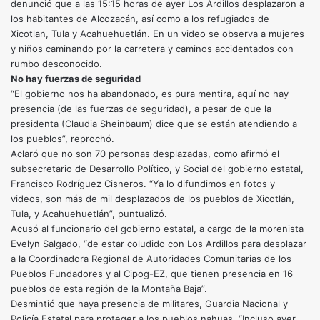
denunció que a las 15:15 horas de ayer Los Ardillos desplazaron a
los habitantes de Alcozacán, así como a los refugiados de
Xicotlan, Tula y Acahuehuetlán. En un video se observa a mujeres
y niños caminando por la carretera y caminos accidentados con
rumbo desconocido.
No hay fuerzas de seguridad
“El gobierno nos ha abandonado, es pura mentira, aquí no hay
presencia (de las fuerzas de seguridad), a pesar de que la
presidenta (Claudia Sheinbaum) dice que se están atendiendo a
los pueblos”, reprochó.
Aclaró que no son 70 personas desplazadas, como afirmó el
subsecretario de Desarrollo Político, y Social del gobierno estatal,
Francisco Rodríguez Cisneros. “Ya lo difundimos en fotos y
videos, son más de mil desplazados de los pueblos de Xicotlán,
Tula, y Acahuehuetlán”, puntualizó.
Acusó al funcionario del gobierno estatal, a cargo de la morenista
Evelyn Salgado, “de estar coludido con Los Ardillos para desplazar
a la Coordinadora Regional de Autoridades Comunitarias de los
Pueblos Fundadores y al Cipog-EZ, que tienen presencia en 16
pueblos de esta región de la Montaña Baja”.
Desmintió que haya presencia de militares, Guardia Nacional y
Policía Estatal para proteger a los pueblos nahuas. “Incluso ayer