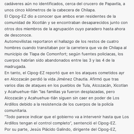
cadáveres aún no identificados, cerca del crucero de Papaxtla, a
unos cinco kilómetros de la cabecera de Chilapa.
El Cipog-EZ dio a conocer que ambos eran residentes de la
comunidad de Xicotlán y se encontraban desaparecidos junto con
otros dos miembros de la agrupación cuyo paradero hasta ahora
de desconoce.
Automovilistas reportaron el hallazgo de los restos de cuatro
hombres cuando transitaban por la carretera que va de Chilapa al
municipio de Tlapa de Comonfort; según fuentes policiacas, los
cuerpos habrían sido abandonados entre las 3 y las 4 de la
madrugada.
En tanto, el Cipog-EZ reportó que en los ataques cometidos ayr
en Alcozacán perdió la vida Jiménez Chautla. Afirmó que tras
varios días de ataques en los pueblos de Tula, Alcozacán, Xicotlan
y Acahuehue-tlán “las familias ya fueron desplazadas, pero
Alcozacán y Acahuehue-tlán siguen sin caer en poder de Los
Ardillos debido a la resistencia de los cuerpos de la policía
comunitaria.
“Todo parece indicar que el gobierno va a intervenir hasta que Los
Ardillos tengan el control completo”, sentenció el Cipog-EZ.
Por su parte, Jesús Plácido Galindo, dirigente del Cipog-EZ,