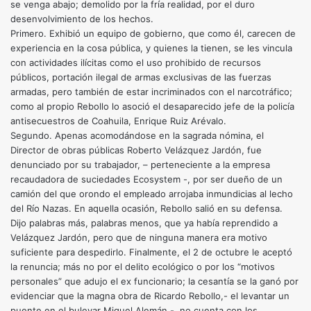
se venga abajo; demolido por la fría realidad, por el duro
desenvolvimiento de los hechos.
Primero. Exhibió un equipo de gobierno, que como él, carecen de
experiencia en la cosa pública, y quienes la tienen, se les vincula
con actividades ilícitas como el uso prohibido de recursos
públicos, portación ilegal de armas exclusivas de las fuerzas
armadas, pero también de estar incriminados con el narcotráfico;
como al propio Rebollo lo asoció el desaparecido jefe de la policía
antisecuestros de Coahuila, Enrique Ruiz Arévalo.
Segundo. Apenas acomodándose en la sagrada nómina, el
Director de obras públicas Roberto Velázquez Jardón, fue
denunciado por su trabajador, – perteneciente a la empresa
recaudadora de suciedades Ecosystem -, por ser dueño de un
camión del que orondo el empleado arrojaba inmundicias al lecho
del Río Nazas. En aquella ocasión, Rebollo salió en su defensa.
Dijo palabras más, palabras menos, que ya había reprendido a
Velázquez Jardón, pero que de ninguna manera era motivo
suficiente para despedirlo. Finalmente, el 2 de octubre le aceptó
la renuncia; más no por el delito ecológico o por los “motivos
personales” que adujo el ex funcionario; la cesantía se la ganó por
evidenciar que la magna obra de Ricardo Rebollo,- el levantar un
puente en el bulevar Miguel Alemán -, no cuenta con los