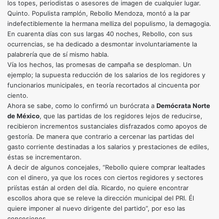
los topes, periodistas o asesores de imagen de cualquier lugar.
Quinto. Populista ramplón, Rebollo Mendoza, montó a la par
indefectiblemente la hermana melliza del populismo, la demagogia.
En cuarenta días con sus largas 40 noches, Rebollo, con sus
ocurrencias, se ha dedicado a desmontar involuntariamente la
palabrería que de sí mismo habla.
Vía los hechos, las promesas de campaña se desploman. Un
ejemplo; la supuesta reducción de los salarios de los regidores y
funcionarios municipales, en teoría recortados al cincuenta por
ciento.
Ahora se sabe, como lo confirmó un burócrata a
Demócrata Norte
de México
, que las partidas de los regidores lejos de reducirse,
recibieron incrementos sustanciales disfrazados como apoyos de
gestoría. De manera que contrario a cercenar las partidas del
gasto corriente destinadas a los salarios y prestaciones de ediles,
éstas se incrementaron.
A decir de algunos concejales, “Rebollo quiere comprar lealtades
con el dinero, ya que los roces con ciertos regidores y sectores
priístas están al orden del día. Ricardo, no quiere encontrar
escollos ahora que se releve la dirección municipal del PRI. Él
quiere imponer al nuevo dirigente del partido”, por eso las
concesiones.