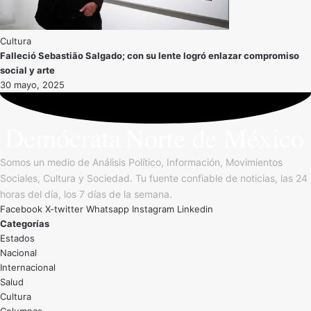
Cultura
Falleció Sebastião Salgado; con su lente logró enlazar compromiso
social y arte
30 mayo, 2025
Somos un medio de Análisis Político, Información, Movimientos
Sociales, Cultura y Sociedad. Tu fuente confiable de noticias, las 24
horas del día, los 7 días de la semana.
Facebook
X-twitter
Whatsapp
Instagram
Linkedin
Categorías
Estados
Nacional
Internacional
Salud
Cultura