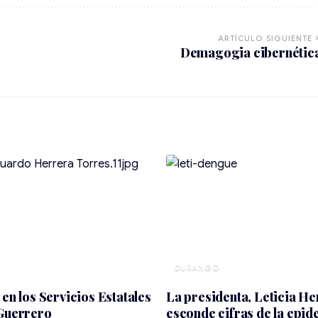
ARTÍCULO SIGUIENTE
Demagogia cibernétic
DURANGO
 en los Servicios Estatales
La presidenta, Leticia He
 Guerrero
esconde cifras de la epid