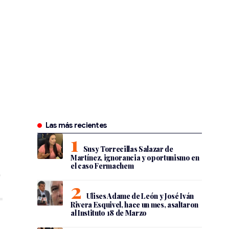
Las más recientes
Susy Torrecillas Salazar de
Martínez, ignorancia y oportunismo en
el caso Fermachem
Ulises Adame de León y José Iván
Rivera Esquivel, hace un mes, asaltaron
al Instituto 18 de Marzo