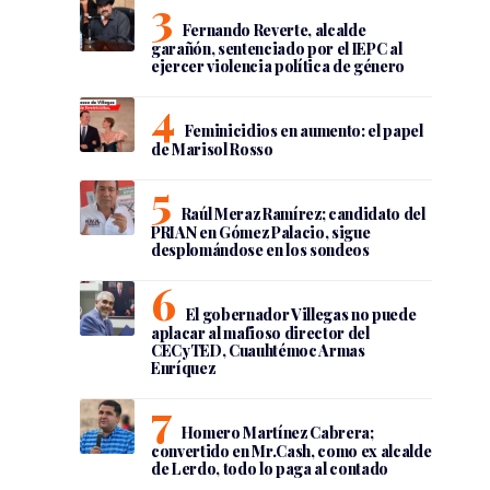
Fernando Reverte, alcalde
garañón, sentenciado por el IEPC al
ejercer violencia política de género
Feminicidios en aumento: el papel
de Marisol Rosso
Raúl Meraz Ramírez; candidato del
PRIAN en Gómez Palacio, sigue
desplomándose en los sondeos
El gobernador Villegas no puede
aplacar al mafioso director del
CECyTED, Cuauhtémoc Armas
Enríquez
Homero Martínez Cabrera;
convertido en Mr.Cash, como ex alcalde
de Lerdo, todo lo paga al contado