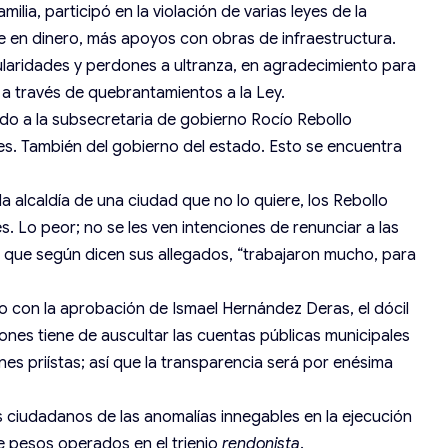
ilia, participó en la violación de varias leyes de la
e en dinero, más apoyos con obras de infraestructura.
ularidades y perdones a ultranza, en agradecimiento para
 a través de quebrantamientos a la Ley.
ndo a la subsecretaria de gobierno Rocío Rebollo
. También del gobierno del estado. Esto se encuentra
 alcaldía de una ciudad que no lo quiere, los Rebollo
. Lo peor; no se les ven intenciones de renunciar a las
, que según dicen sus allegados, “trabajaron mucho, para
so con la aprobación de Ismael Hernández Deras, el dócil
es tiene de auscultar las cuentas públicas municipales
nes priístas; así que la transparencia será por enésima
los ciudadanos de las anomalías innegables en la ejecución
de pesos operados en el trienio
rendonista
.