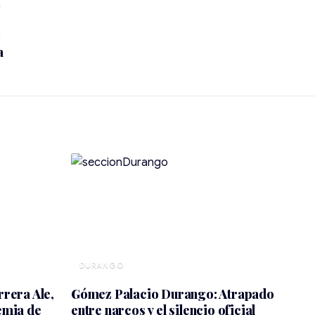
a
DURANGO
rrera Ale,
Gómez Palacio Durango: Atrapado
emia de
entre narcos y el silencio oficial