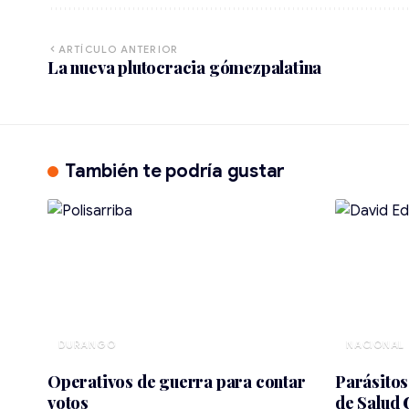
ARTÍCULO ANTERIOR
La nueva plutocracia gómezpalatina
También te podría gustar
DURANGO
NACIONAL
Operativos de guerra para contar
Parásitos
votos
de Salud