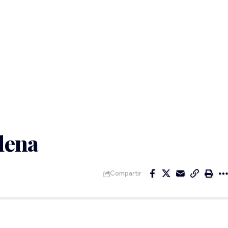
dena
Compartir