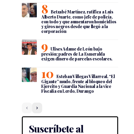
Betzabé Martínez, ratifica a Luis
Alberto Duarte, como jefe de policía,
con todo y que aumentaron homicidios
y giros negros desde que llegó a la
corporación
Ulises Adame de León bajo
presión: padres de La Esmeralda
exigen dinero de parcelas escolares.
Esteban Villegas Villarreal, “El
Gigante” mudo, frente al bloqueo del
Ejercito y Guardia Nacional a la vice
Fiscalía en Lerdo, Durango
Suscríbete al