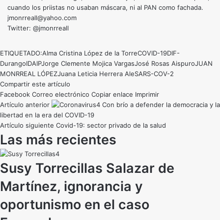
cuando los priistas no usaban máscara, ni al PAN como fachada.
jmonrreall@yahoo.com
Twitter: @jmonrreall
ETIQUETADO:
Alma Cristina López de la Torre
COVID-19
DIF-
Durango
IDAIP
Jorge Clemente Mojica Vargas
José Rosas Aispuro
JUAN
MONRREAL LÓPEZ
Juana Leticia Herrera Ale
SARS-COV-2
Compartir este artículo
Facebook
Correo electrónico
Copiar enlace
Imprimir
Artículo anterior
Con brío a defender la democracia y la
libertad en la era del COVID-19
Artículo siguiente
Covid-19: sector privado de la salud
Las más recientes
Susy Torrecillas Salazar de
Martínez, ignorancia y
oportunismo en el caso