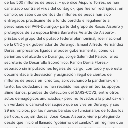
de los 500 millones de pesos, – que dice Aispuro Torres, se han
canalizado contra el virus del contagio-, que fueron redirigidos; en
cambio, se sabe que cientos de millones de pesos han sido
entregados prácticamente a fondo perdido e ilegalmente a
personajes del PAN-Durango,- parte del grupo de Rosas Aispuro y
protegidos de su esposa Elvira Barrantes Velarde de Aispuro-,
priistas del grupo del diputado federal plurinominal, líder nacional
de la CNC y ex gobernador de Durango, Ismael Alfredo Hernández
Deras; empresarios ligados al poder gubernamental, como los
parientes del alcalde de Durango, Jorge Salum del Palacio; al ex
secretario de Desarrollo Económico, Ramón Dávila Flores,-
separado sin imputaciones legales del cargo, con todo y que está
documentada la desviación y asignación ilegal de cientos de
millones de pesos en créditos, aprovechando la pandemia-; en
tanto, los ciudadanos no han recibido más que en teoría; apoyos
alimentarios, pruebas de detección del SARS-COV2, entre otros
actos demagógicos anunciados,- pero no llevados a la práctica- en
un verdadero carnaval del saqueo que se vive en Durango y sus
39 municipios, por las nuevas bandas de funcionarios de todos los
partidos, que, sin dudas, José Rosas Aispuro, viene protegiendo
desde que inició el llamado “gobierno del cambio”; un régimen que