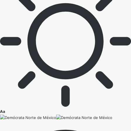
Ajustador
Aa
de
fuente