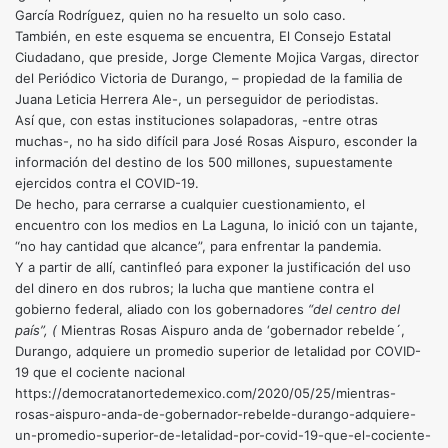
García Rodríguez, quien no ha resuelto un solo caso.
También, en este esquema se encuentra, El Consejo Estatal
Ciudadano, que preside, Jorge Clemente Mojica Vargas, director
del Periódico Victoria de Durango, – propiedad de la familia de
Juana Leticia Herrera Ale-, un perseguidor de periodistas.
Así que, con estas instituciones solapadoras, -entre otras
muchas-, no ha sido difícil para José Rosas Aispuro, esconder la
información del destino de los 500 millones, supuestamente
ejercidos contra el COVID-19.
De hecho, para cerrarse a cualquier cuestionamiento, el
encuentro con los medios en La Laguna, lo inició con un tajante,
“no hay cantidad que alcance”, para enfrentar la pandemia.
Y a partir de allí, cantinfleó para exponer la justificación del uso
del dinero en dos rubros; la lucha que mantiene contra el
gobierno federal, aliado con los gobernadores
“del centro del
país”, (
Mientras Rosas Aispuro anda de ‘gobernador rebelde´,
Durango, adquiere un promedio superior de letalidad por COVID-
19 que el cociente nacional
https://democratanortedemexico.com/2020/05/25/mientras-
rosas-aispuro-anda-de-gobernador-rebelde-durango-adquiere-
un-promedio-superior-de-letalidad-por-covid-19-que-el-cociente-