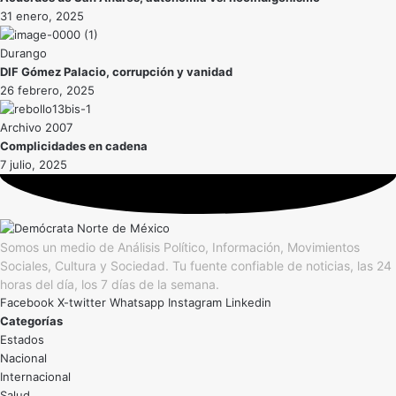
31 enero, 2025
Durango
DIF Gómez Palacio, corrupción y vanidad
26 febrero, 2025
Archivo 2007
Complicidades en cadena
7 julio, 2025
Somos un medio de Análisis Político, Información, Movimientos
Sociales, Cultura y Sociedad. Tu fuente confiable de noticias, las 24
horas del día, los 7 días de la semana.
Facebook
X-twitter
Whatsapp
Instagram
Linkedin
Categorías
Estados
Nacional
Internacional
Salud