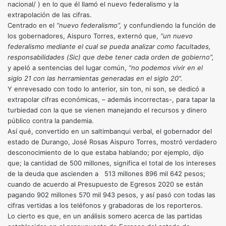
nacional/
) en lo que él llamó el nuevo federalismo y la
extrapolación de las cifras.
Centrado en el
“nuevo federalismo”,
y confundiendo la función de
los gobernadores, Aispuro Torres, externó que,
“un nuevo
federalismo mediante el cual se pueda analizar como facultades,
responsabilidades (Sic) que debe tener cada orden de gobierno”,
y apeló a sentencias del lugar común,
“no podemos vivir en el
siglo 21 con las herramientas generadas en el siglo 20”.
Y enrevesado con todo lo anterior, sin ton, ni son, se dedicó a
extrapolar cifras económicas, – además incorrectas-, para tapar la
turbiedad con la que se vienen manejando el recursos y dinero
público contra la pandemia.
Así qué, convertido en un saltimbanqui verbal, el gobernador del
estado de Durango, José Rosas Aispuro Torres, mostró verdadero
desconocimiento de lo que estaba hablando; por ejemplo, dijo
que; la cantidad de 500 millones, significa el total de los intereses
de la deuda que ascienden a 513 millones 896 mil 642 pesos;
cuando de acuerdo al Presupuesto de Egresos 2020 se están
pagando 902 millones 570 mil 943 pesos, y así pasó con todas las
cifras vertidas a los teléfonos y grabadoras de los reporteros.
Lo cierto es que, en un análisis somero acerca de las partidas