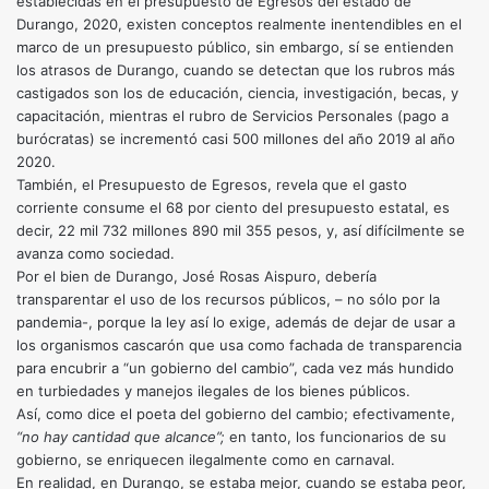
establecidas en el presupuesto de Egresos del estado de
Durango, 2020, existen conceptos realmente inentendibles en el
marco de un presupuesto público, sin embargo, sí se entienden
los atrasos de Durango, cuando se detectan que los rubros más
castigados son los de educación, ciencia, investigación, becas, y
capacitación, mientras el rubro de Servicios Personales (pago a
burócratas) se incrementó casi 500 millones del año 2019 al año
2020.
También, el Presupuesto de Egresos, revela que el gasto
corriente consume el 68 por ciento del presupuesto estatal, es
decir, 22 mil 732 millones 890 mil 355 pesos, y, así difícilmente se
avanza como sociedad.
Por el bien de Durango, José Rosas Aispuro, debería
transparentar el uso de los recursos públicos, – no sólo por la
pandemia-, porque la ley así lo exige, además de dejar de usar a
los organismos cascarón que usa como fachada de transparencia
para encubrir a “un gobierno del cambio”, cada vez más hundido
en turbiedades y manejos ilegales de los bienes públicos.
Así, como dice el poeta del gobierno del cambio; efectivamente,
“no hay cantidad que alcance”;
en tanto, los funcionarios de su
gobierno, se enriquecen ilegalmente como en carnaval.
En realidad, en Durango, se estaba mejor, cuando se estaba peor,