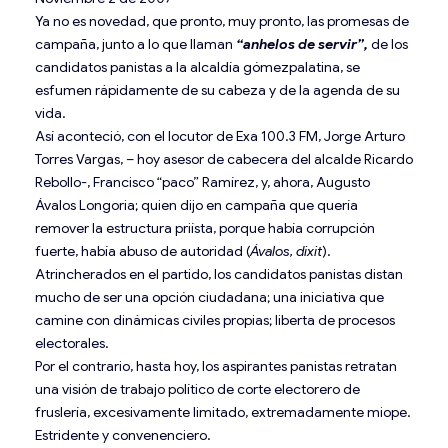
Ya no es novedad, que pronto, muy pronto, las promesas de
campaña, junto a lo que llaman
“anhelos de servir”,
de los
candidatos panistas a la alcaldía gómezpalatina, se
esfumen rápidamente de su cabeza y de la agenda de su
vida.
Así aconteció, con el locutor de Exa 100.3 FM, Jorge Arturo
Torres Vargas, – hoy asesor de cabecera del alcalde Ricardo
Rebollo-, Francisco “paco” Ramírez, y, ahora, Augusto
Ávalos Longoria; quien dijo en campaña que quería
remover la estructura priísta, porque había corrupción
fuerte, había abuso de autoridad (
Ávalos, dixit
).
Atrincherados en el partido, los candidatos panistas distan
mucho de ser una opción ciudadana; una iniciativa que
camine con dinámicas civiles propias; liberta de procesos
electorales.
Por el contrario, hasta hoy, los aspirantes panistas retratan
una visión de trabajo político de corte electorero de
fruslería, excesivamente limitado, extremadamente miope.
Estridente y convenenciero.