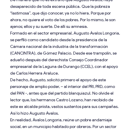
desaparecido de toda escena pública. Que la pobreza
“lastimosa”, que dijo conocer, ya no lo hiera. Porque por
ahora, no quiere el voto de los pobres. Por lo mismo, le son
ajenos; ellos y su suerte. De allí su amnesia.
Formado en el sector empresarial, Augusto Ávalos Longoria,
se perfiló como candidato desde la presidencia de la
Cámara nacional de la industria de la transformación
(CANCINTRA), de Gómez Palacio. Desde ese trampolín, se
adueñó después del derechista Consejo Coordinador
empresarial de la Laguna de Durango (CCEL), con el apoyo
de Carlos Herrera Araluce.
De hecho, Augusto, solicitó primero el apoyo de este
personaje de amplio poder, – al interior del PRI, PRD, como
del PAN -, antes que del partido blanquiazul. No olvide el
lector que, los hermanos Castro Lozano, han recibido de
este ex alcalde priísta, vastos sustentos para sus campañas.
Así lo hizo Augusto Ávalos.
En realidad, Ávalos Longoria, reúne un pobre andamiaje
social, en un municipio habitado por obreros. Por un sector