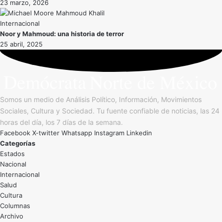
23 marzo, 2026
Internacional
Noor y Mahmoud: una historia de terror
25 abril, 2025
Somos un medio de Análisis Político, Información, Movimientos
Sociales, Cultura y Sociedad. Tu fuente confiable de noticias, las 24
horas del día, los 7 días de la semana.
Facebook
X-twitter
Whatsapp
Instagram
Linkedin
Categorías
Estados
Nacional
Internacional
Salud
Cultura
Archivo