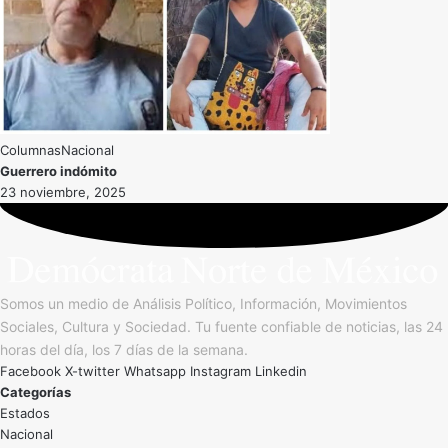
Nacional
Guerrero indómito
23 noviembre, 2025
Somos un medio de Análisis Político, Información, Movimientos
Sociales, Cultura y Sociedad. Tu fuente confiable de noticias, las 24
horas del día, los 7 días de la semana.
Facebook
X-twitter
Whatsapp
Instagram
Linkedin
Categorías
Estados
Nacional