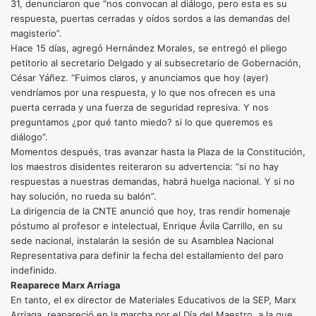
31, denunciaron que “nos convocan al diálogo, pero esta es su
respuesta, puertas cerradas y oídos sordos a las demandas del
magisterio”.
Hace 15 días, agregó Hernández Morales, se entregó el pliego
petitorio al secretario Delgado y al subsecretario de Gobernación,
César Yáñez. “Fuimos claros, y anunciamos que hoy (ayer)
vendríamos por una respuesta, y lo que nos ofrecen es una
puerta cerrada y una fuerza de seguridad represiva. Y nos
preguntamos ¿por qué tanto miedo? si lo que queremos es
diálogo”.
Momentos después, tras avanzar hasta la Plaza de la Constitución,
los maestros disidentes reiteraron su advertencia: “si no hay
respuestas a nuestras demandas, habrá huelga nacional. Y si no
hay solución, no rueda su balón”.
La dirigencia de la CNTE anunció que hoy, tras rendir homenaje
póstumo al profesor e intelectual, Enrique Ávila Carrillo, en su
sede nacional, instalarán la sesión de su Asamblea Nacional
Representativa para definir la fecha del estallamiento del paro
indefinido.
Reaparece Marx Arriaga
En tanto, el ex director de Materiales Educativos de la SEP, Marx
Arriaga, reapareció en la marcha por el Día del Maestro, a la que