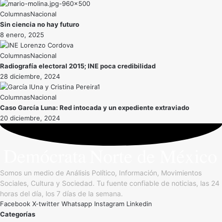
Nacional
Sin ciencia no hay futuro
8 enero, 2025
Nacional
Radiografía electoral 2015; INE poca credibilidad
28 diciembre, 2024
Nacional
Caso García Luna: Red intocada y un expediente extraviado
20 diciembre, 2024
Somos un medio de Análisis Político, Información, Movimientos
Sociales, Cultura y Sociedad. Tu fuente confiable de noticias, las 24
horas del día, los 7 días de la semana.
Facebook
X-twitter
Whatsapp
Instagram
Linkedin
Categorías