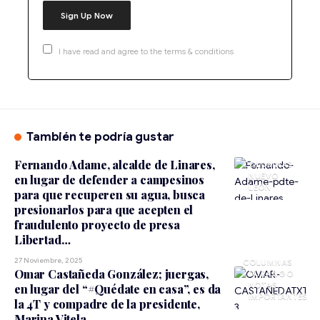
I have read and agree to the terms & conditions
También te podría gustar
Fernando Adame, alcalde de Linares,
NUEVO
en lugar de defender a campesinos
LEÓN
para que recuperen su agua, busca
presionarlos para que acepten el
fraudulento proyecto de presa
Libertad…
27 Noviembre, 2025
Omar Castañeda González; juergas,
DURANGO
NOTAS
en lugar del “#Quédate en casa”, es da
IMPORTANTES
la 4T y compadre de la presidente,
Marina Vitela