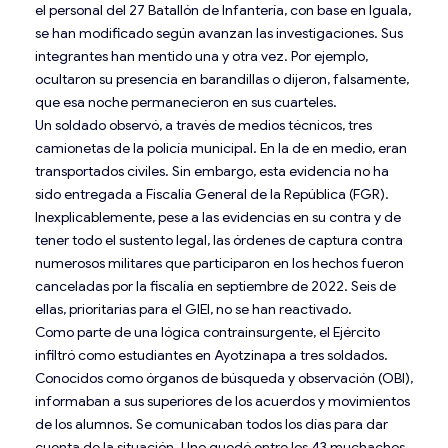
el personal del 27 Batallón de Infantería, con base en Iguala,
se han modificado según avanzan las investigaciones. Sus
integrantes han mentido una y otra vez. Por ejemplo,
ocultaron su presencia en barandillas o dijeron, falsamente,
que esa noche permanecieron en sus cuarteles.
Un soldado observó, a través de medios técnicos, tres
camionetas de la policía municipal. En la de en medio, eran
transportados civiles. Sin embargo, esta evidencia no ha
sido entregada a Fiscalía General de la República (FGR).
Inexplicablemente, pese a las evidencias en su contra y de
tener todo el sustento legal, las órdenes de captura contra
numerosos militares que participaron en los hechos fueron
canceladas por la fiscalía en septiembre de 2022. Seis de
ellas, prioritarias para el GIEI, no se han reactivado.
Como parte de una lógica contrainsurgente, el Ejército
infiltró como estudiantes en Ayotzinapa a tres soldados.
Conocidos como órganos de búsqueda y observación (OBI),
informaban a sus superiores de los acuerdos y movimientos
de los alumnos. Se comunicaban todos los días para dar
cuenta de la situación. Uno quedó entre los 43 muchachos