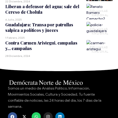
22 Diciembre, 2024
Liberan a defensor del agua; sale del
Cereso de Cholula
NACIONAL
6 Julio, 2025
Guadalajara: Transa por patrullas
salpica a políticos y jueces
NACIONAL
1 Febrero, 2025
Contra Carmen Aristegui, campañas
y… campañas
NACIONAL
28 Diciembre, 2024
Somos un medio de Análisis Político, Información,
Movimientos Sociales, Cultura y Sociedad. Tu fuente
confiable de noticias, las 24 horas del día, los 7 días de la
semana.