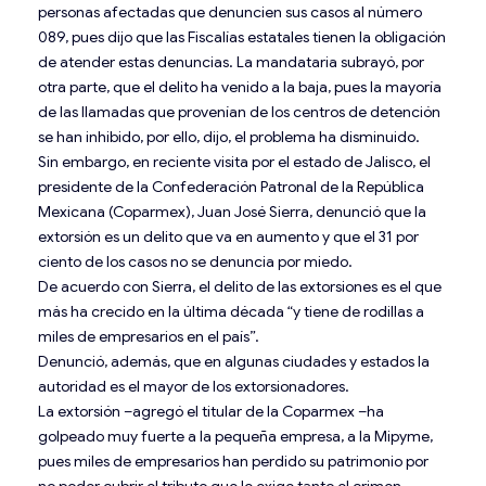
personas afectadas que denuncien sus casos al número
089, pues dijo que las Fiscalías estatales tienen la obligación
de atender estas denuncias. La mandataria subrayó, por
otra parte, que el delito ha venido a la baja, pues la mayoría
de las llamadas que provenían de los centros de detención
se han inhibido, por ello, dijo, el problema ha disminuido.
Sin embargo, en reciente visita por el estado de Jalisco, el
presidente de la Confederación Patronal de la República
Mexicana (Coparmex), Juan José Sierra, denunció que la
extorsión es un delito que va en aumento y que el 31 por
ciento de los casos no se denuncia por miedo.
De acuerdo con Sierra, el delito de las extorsiones es el que
más ha crecido en la última década “y tiene de rodillas a
miles de empresarios en el país”.
Denunció, además, que en algunas ciudades y estados la
autoridad es el mayor de los extorsionadores.
La extorsión –agregó el titular de la Coparmex –ha
golpeado muy fuerte a la pequeña empresa, a la Mipyme,
pues miles de empresarios han perdido su patrimonio por
no poder cubrir el tributo que le exige tanto el crimen