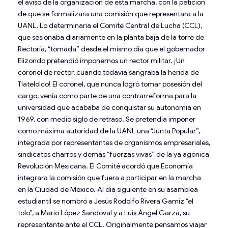
el aviso de la organización de esta marcha, con la petición
de que se formalizara una comisión que representara a la
UANL. Lo determinaría el Comité Central de Lucha (CCL),
que sesionaba diariamente en la planta baja de la torre de
Rectoría, “tomada” desde el mismo día que el gobernador
Elizondo pretendió imponernos un rector militar. ¡Un
coronel de rector, cuando todavía sangraba la herida de
Tlatelolco! El coronel, que nunca logró tomar posesión del
cargo, venía como parte de una contrarreforma para la
universidad que acababa de conquistar su autonomía en
1969, con medio siglo de retraso. Se pretendía imponer
como máxima autoridad de la UANL una “Junta Popular”,
integrada por representantes de organismos empresariales,
sindicatos charros y demás “fuerzas vivas” de la ya agónica
Revolución Mexicana. El Comité acordó que Economía
integrara la comisión que fuera a participar en la marcha
en la Ciudad de México. Al día siguiente en su asamblea
estudiantil se nombró a Jesús Rodolfo Rivera Gamiz “el
tolo”, a Mario López Sandoval y a Luis Ángel Garza, su
representante ante el CCL. Originalmente pensamos viajar