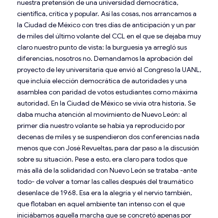
nuestra pretensión de una universidad democrática,
científica, crítica y popular. Así las cosas, nos arrancamos a
la Ciudad de México con tres días de anticipación y un par
de miles del último volante del CCL en el que se dejaba muy
claro nuestro punto de vista: la burguesía ya arregló sus
diferencias, nosotros no. Demandamos la aprobación del
proyecto de ley universitaria que envió al Congreso la UANL,
que incluía elección democrática de autoridades y una
asamblea con paridad de votos estudiantes como máxima
autoridad. En la Ciudad de México se vivía otra historia. Se
daba mucha atención al movimiento de Nuevo León: al
primer día nuestro volante se había ya reproducido por
decenas de miles y se suspendieron dos conferencias nada
menos que con José Revueltas, para dar paso a la discusión
sobre su situación. Pese a esto, era claro para todos que
más allá de la solidaridad con Nuevo León se trataba -ante
todo- de volver a tomar las calles después del traumático
desenlace de 1968. Esa era la alegría y el nervio también,
que flotaban en aquel ambiente tan intenso con el que
iniciábamos aquella marcha que se concretó apenas por