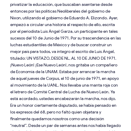
privatizar la educación, que buscaban asentarse desde
entonces por las políticas Neoliberales del gobierno de
Nixon, utilizando el gobierno de Eduardo A. Elizondo. Ayer,
empezó a circular una historia al respecto de ello, escrita
por el periodista Luis Ángel Garza, un participante en tales
sucesos del 10 de Junio de 1971. Por su trascendencia en las
luchas estudiantiles de México y de buscar construir un
mejor país para todos, va íntegro el escrito de Luis Ángel,
titulado: UN VISTAZO, DESDE NL, AL 10 DE JUNIO DE 1971.
¡Nuevo León! ¡Ese Nuevo León!, nos gritaba un compañero
de Economía de la UNAM. Estaba por arrancar la marcha
de aquel jueves de Corpus, el 10 de junio de 1971, en apoyo
al movimiento de la UANL. Nos llevaba una manta roja con
el letrero de Comité Central de Lucha de Nuevo León. Ya
está acordado, ustedes encabezarán la marcha, nos dijo.
Era un honor ciertamente disputado, se había pensado en
los expresos del 68, pero no faltó quien objetara y
finalmente quedamos nosotros como una decisión
“neutral”. Desde un par de semanas antes nos había llegado