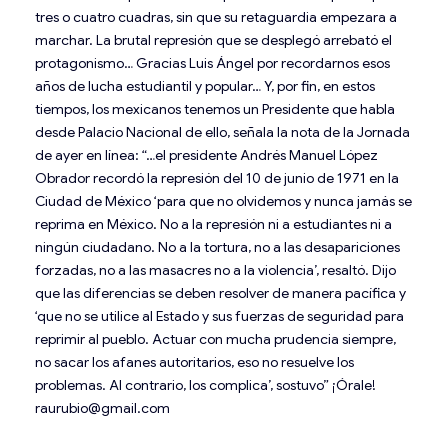
tres o cuatro cuadras, sin que su retaguardia empezara a
marchar. La brutal represión que se desplegó arrebató el
protagonismo… Gracias Luis Ángel por recordarnos esos
años de lucha estudiantil y popular… Y, por fin, en estos
tiempos, los mexicanos tenemos un Presidente que habla
desde Palacio Nacional de ello, señala la nota de la Jornada
de ayer en línea: “…el presidente Andrés Manuel López
Obrador recordó la represión del 10 de junio de 1971 en la
Ciudad de México ‘para que no olvidemos y nunca jamás se
reprima en México. No a la represión ni a estudiantes ni a
ningún ciudadano. No a la tortura, no a las desapariciones
forzadas, no a las masacres no a la violencia’, resaltó. Dijo
que las diferencias se deben resolver de manera pacífica y
‘que no se utilice al Estado y sus fuerzas de seguridad para
reprimir al pueblo. Actuar con mucha prudencia siempre,
no sacar los afanes autoritarios, eso no resuelve los
problemas. Al contrario, los complica’, sostuvo” ¡Órale!
raurubio@gmail.com