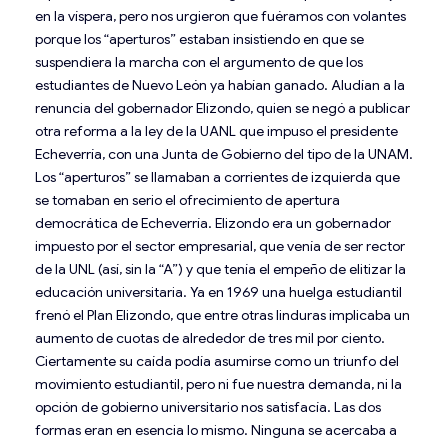
en la víspera, pero nos urgieron que fuéramos con volantes
porque los “aperturos” estaban insistiendo en que se
suspendiera la marcha con el argumento de que los
estudiantes de Nuevo León ya habían ganado. Aludían a la
renuncia del gobernador Elizondo, quien se negó a publicar
otra reforma a la ley de la UANL que impuso el presidente
Echeverría, con una Junta de Gobierno del tipo de la UNAM.
Los “aperturos” se llamaban a corrientes de izquierda que
se tomaban en serio el ofrecimiento de apertura
democrática de Echeverría. Elizondo era un gobernador
impuesto por el sector empresarial, que venía de ser rector
de la UNL (así, sin la “A”) y que tenía el empeño de elitizar la
educación universitaria. Ya en 1969 una huelga estudiantil
frenó el Plan Elizondo, que entre otras linduras implicaba un
aumento de cuotas de alrededor de tres mil por ciento.
Ciertamente su caída podía asumirse como un triunfo del
movimiento estudiantil, pero ni fue nuestra demanda, ni la
opción de gobierno universitario nos satisfacía. Las dos
formas eran en esencia lo mismo. Ninguna se acercaba a