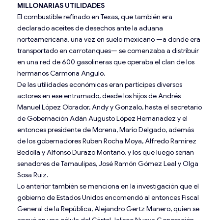
MILLONARIAS UTILIDADES
El combustible refinado en Texas, que también era
declarado aceites de desechos ante la aduana
norteamericana, una vez en suelo mexicano —a donde era
transportado en carrotanques— se comenzaba a distribuir
en una red de 600 gasolineras que operaba el clan de los
hermanos Carmona Angulo.
De las utilidades económicas eran partícipes diversos
actores en ese entramado, desde los hijos de Andrés
Manuel López Obrador, Andy y Gonzalo, hasta el secretario
de Gobernación Adán Augusto López Hernanadez y el
entonces presidente de Morena, Mario Delgado, además
de los gobernadores Ruben Rocha Moya, Alfredo Ramírez
Bedolla y Alfonso Durazo Montaño, y los que luego serían
senadores de Tamaulipas, José Ramón Gómez Leal y Olga
Sosa Ruiz.
Lo anterior también se menciona en la investigación que el
gobierno de Estados Unidos encomendó al entonces Fiscal
General de la República, Alejandro Gertz Manero, quien se
apoyó en una célula del Cártel Jalisco Nueva Generación