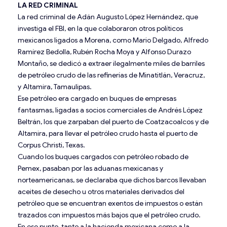
LA RED CRIMINAL
La red criminal de Adán Augusto López Hernández, que
investiga el FBI, en la que colaboraron otros políticos
mexicanos ligados a Morena, como Mario Delgado, Alfredo
Ramírez Bedolla, Rubén Rocha Moya y Alfonso Durazo
Montaño, se dedicó a extraer ilegalmente miles de barriles
de petróleo crudo de las refinerías de Minatitlán, Veracruz,
y Altamira, Tamaulipas.
Ese petróleo era cargado en buques de empresas
fantasmas, ligadas a socios comerciales de Andrés López
Beltrán, los que zarpaban del puerto de Coatzacoalcos y de
Altamira, para llevar el petróleo crudo hasta el puerto de
Corpus Christi, Texas.
Cuando los buques cargados con petróleo robado de
Pemex, pasaban por las aduanas mexicanas y
norteamericanas, se declaraba que dichos barcos llevaban
aceites de desecho u otros materiales derivados del
petróleo que se encuentran exentos de impuestos o están
trazados con impuestos más bajos que el petróleo crudo.
En ese punto, tanto a la hacienda mexicana como a la