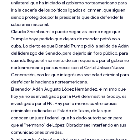
unilateral que ha iniciado el gobierno norteamericano para
ir a la cacería de los políticos ligados al crimen, que siguen
siendo protegidos por la presidenta que dice defender la
soberanía nacional.
Claudia Sheinbaum lo puede negar, así como negó que
Trump le haya pedido que dejara de mandar petróleo a
cuba. Lo cierto es que Donald Trump pidió la salida de Adán
del liderazgo del Senado, para dejarlo sin foro público, para
cuando llegue el momento de ser requerido por el gobierno
norteamericano por sus nexos con el Cártel Jalisco Nueva
Generación, con los que integró una sociedad criminal para
desfalcar la hacienda norteamericana.
El senador Adán Augusto López Hernández, el mismo que
hoy ya no es investigado por la FGR de Ernestina Godoy, es
investigado por el FBI. Hay por lo menos cuatro causas
criminales radicadas el Estado de Texas, de las que
conocen un juez federal, que ha dado autorización para
que el “hermano” de López Obrador sea interferido en sus
comunicaciones privadas.
Sí. El senador Adán Augusto López está siendo espiado por