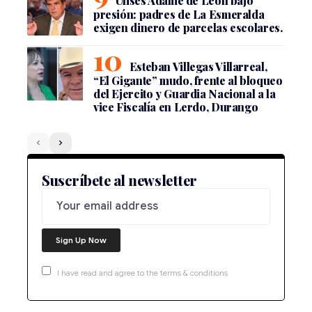
Ulises Adame de León bajo
presión: padres de La Esmeralda
exigen dinero de parcelas escolares.
Esteban Villegas Villarreal,
“El Gigante” mudo, frente al bloqueo
del Ejercito y Guardia Nacional a la
vice Fiscalía en Lerdo, Durango
Suscríbete al newsletter
I have read and agree to the terms & conditions