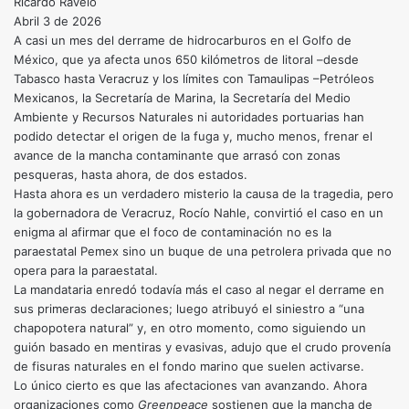
Ricardo Ravelo
Abril 3 de 2026
A casi un mes del derrame de hidrocarburos en el Golfo de
México, que ya afecta unos 650 kilómetros de litoral –desde
Tabasco hasta Veracruz y los límites con Tamaulipas –Petróleos
Mexicanos, la Secretaría de Marina, la Secretaría del Medio
Ambiente y Recursos Naturales ni autoridades portuarias han
podido detectar el origen de la fuga y, mucho menos, frenar el
avance de la mancha contaminante que arrasó con zonas
pesqueras, hasta ahora, de dos estados.
Hasta ahora es un verdadero misterio la causa de la tragedia, pero
la gobernadora de Veracruz, Rocío Nahle, convirtió el caso en un
enigma al afirmar que el foco de contaminación no es la
paraestatal Pemex sino un buque de una petrolera privada que no
opera para la paraestatal.
La mandataria enredó todavía más el caso al negar el derrame en
sus primeras declaraciones; luego atribuyó el siniestro a “una
chapopotera natural” y, en otro momento, como siguiendo un
guión basado en mentiras y evasivas, adujo que el crudo provenía
de fisuras naturales en el fondo marino que suelen activarse.
Lo único cierto es que las afectaciones van avanzando. Ahora
organizaciones como
Greenpeace
sostienen que la mancha de