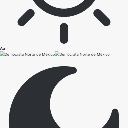
Ajustador
Aa
de
fuente