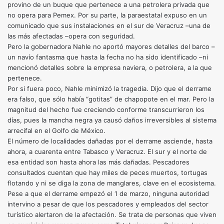
provino de un buque que pertenece a una petrolera privada que
no opera para Pemex. Por su parte, la paraestatal expuso en un
comunicado que sus instalaciones en el sur de Veracruz –una de
las más afectadas –opera con seguridad.
Pero la gobernadora Nahle no aportó mayores detalles del barco –
un navío fantasma que hasta la fecha no ha sido identificado –ni
mencionó detalles sobre la empresa naviera, o petrolera, a la que
pertenece.
Por si fuera poco, Nahle minimizó la tragedia. Dijo que el derrame
era falso, que sólo había “gotitas” de chapopote en el mar. Pero la
magnitud del hecho fue creciendo conforme transcurrieron los
días, pues la mancha negra ya causó daños irreversibles al sistema
arrecifal en el Golfo de México.
El número de localidades dañadas por el derrame asciende, hasta
ahora, a cuarenta entre Tabasco y Veracruz. El sur y el norte de
esa entidad son hasta ahora las más dañadas. Pescadores
consultados cuentan que hay miles de peces muertos, tortugas
flotando y ni se diga la zona de manglares, clave en el ecosistema.
Pese a que el derrame empezó el 1 de marzo, ninguna autoridad
intervino a pesar de que los pescadores y empleados del sector
turístico alertaron de la afectación. Se trata de personas que viven