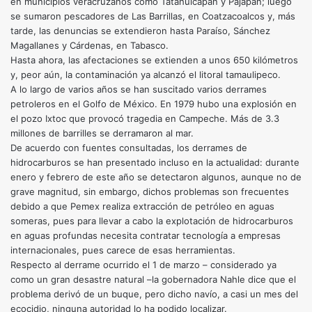
en municipios veracruzanos como Tatahuicapan y Pajapan; luego
se sumaron pescadores de Las Barrillas, en Coatzacoalcos y, más
tarde, las denuncias se extendieron hasta Paraíso, Sánchez
Magallanes y Cárdenas, en Tabasco.
Hasta ahora, las afectaciones se extienden a unos 650 kilómetros
y, peor aún, la contaminación ya alcanzó el litoral tamaulipeco.
A lo largo de varios años se han suscitado varios derrames
petroleros en el Golfo de México. En 1979 hubo una explosión en
el pozo Ixtoc que provocó tragedia en Campeche. Más de 3.3
millones de barrilles se derramaron al mar.
De acuerdo con fuentes consultadas, los derrames de
hidrocarburos se han presentado incluso en la actualidad: durante
enero y febrero de este año se detectaron algunos, aunque no de
grave magnitud, sin embargo, dichos problemas son frecuentes
debido a que Pemex realiza extracción de petróleo en aguas
someras, pues para llevar a cabo la explotación de hidrocarburos
en aguas profundas necesita contratar tecnología a empresas
internacionales, pues carece de esas herramientas.
Respecto al derrame ocurrido el 1 de marzo – considerado ya
como un gran desastre natural –la gobernadora Nahle dice que el
problema derivó de un buque, pero dicho navío, a casi un mes del
ecocidio, ninguna autoridad lo ha podido localizar.