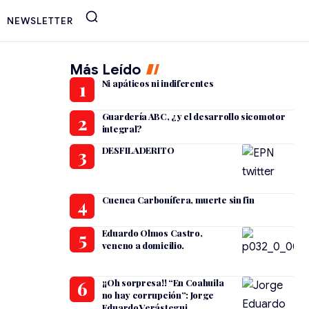
NEWSLETTER
Más Leído
Ni apáticos ni indiferentes
Guardería ABC, ¿y el desarrollo sicomotor
integral?
DESFILADERITO
Cuenca Carbonífera, muerte sin fin
Eduardo Olmos Castro,
veneno a domicilio.
¡¡Oh sorpresa!! “En Coahuila
no hay corrupción”: Jorge
Eduardo Verástegui