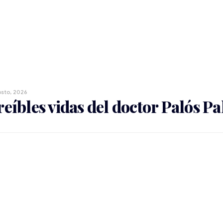
osto, 2026
reíbles vidas del doctor Palós P