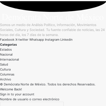
Somos un medio de Análisis Político, Información, Movimientos
Sociales, Cultura y Sociedad. Tu fuente confiable de noticias, las 24
horas del día, los 7 días de la semana.
Facebook
X-twitter
Whatsapp
Instagram
Linkedin
Categorías
Estados
Nacional
Internacional
Salud
Cultura
Archivo
© Demócrata Norte de México. Todos los derechos Reservados.
Welcome Back!
Sign in to your account
Nombre de usuario o correo electrónico