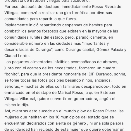
propuesta de Esteban Villegas para sucederlo.
Por eso, después del destape, inmediatamente Rosso Rivera de
Villegas, comenzó a realizar una gira frenética por diversas
comunidades para repartir lo que fuera.
Rápidamente inició repartiendo despensas de hambre para
combatir los ayunos forzosos que existen en la mayoría de las
comunidades rurales del estado, pero, paradójicamente, en
considerable número en las ciudades más “importantes y
desarrolladas de Durango”, como Durango capital, Gómez Palacio y
Ciudad Lerdo.
Los paquetes alimentarios infalibles acompañados de abrazos,
junto con el acarreo de los necesitados, formaron un cuadro
“bonito”, para que la presidente honoraria del DIF-Durango, sonría,
se tome todas las fotos posibles besando niños, ancianos,
señoras, – muchas de ellas con familiares desaparecidos-, todo en
enmarcado en el destape de Marisol Rosso, a quien Esteban
Villegas Villarreal, quiere convertir en gobernadora, según el
mismo lo dijo.
Así, mientras esto sucede en el mundo glow de Rosso Rivera, las
mujeres que habitan en los 16 municipios del estado que se
encuentran declarados con alerta de género , ni una sola palabra
de solidaridad han recibido de esta mujer que quiere gobernar un