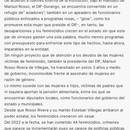
De acuerdo a fuentes interna de la institución, bajo el mandato de
Marisol Rosso, el DIF-Durango, se encuentra convertido en un
refugio de” aviadores”; también en un apeadero de funcionarios
públicos enfocados a programas rosas, – “glow”, como los
promueve esta mujer que preside el DIF-, en tanto, las
desapariciones y los feminicidios crecen en el estado sin que este
par de virreyes gasten una sola palabra, mucho menos programas
con presupuesto para enfrentar este tipo de hechos, hasta ahora,
imparables en la entidad.
Sin ningún proyecto que de atención a los deudos de las mujeres
víctimas de feminicidio, también la presidente del DIF, Marisol
Rosso Rivera de Villegas, ha transitado en estos 3 años y medio
de gobierno, inconmovible frente al asesinato de mujeres en
razón de género.
Lo mismo sucede con las mujeres e hijos, víctimas de padres que
ni siquiera aportan la pensión alimentaria, entre los que se
encuentran diputados locales, como funcionarios del gobierno del
estado y municipales.
Desde que Rosso Rivera y su marido Esteban Villegas arribaron al
poder estatal, los feminicidios crecieron sin cesar.
Del 2022 a la fecha, se han cometido 44 feminicidios, crímenes
que parece se incrementarán pues se carece de políticas públicas