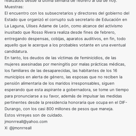
realizados desde la última semana de febrero al día de hoy.
Muestras:
El encuentro con los subsecretarios y directores del gobierno del
Estado que organizó el corrupto sub secretario de Educación en
La Laguna, Ulises Adame de León, como alcance del activismo
inusitado que Rosso Rivera realiza desde fines de febrero,
entregando despensas, cobijas, aparatos auditivos, en fin, todo
aquello que le acerque a los probables votante en una eventual
candidatura.
En tanto, los deudos de las víctimas de feminicidios, de las
mujeres asesinadas por meningitis por malas prácticas médicas,
los familiares de las desaparecidas, las habitantes de los 16
municipios en alerta de género, las esposas que no reciben la
pensión alimentaria de los maridos irresponsables, siguen
esperando que esta aspirante a gobernadora, se tome un tiempo
para pronunciarse a su favor, además de impulsar las medidas
pertinentes desde la presidencia honoraria que ocupa en el DIF-
Durango, con los casi 800 millones de pesos que maneja.
Estos virreyes son de cuidado.
jmonrreall@yahoo.com
X: @jmonrreall