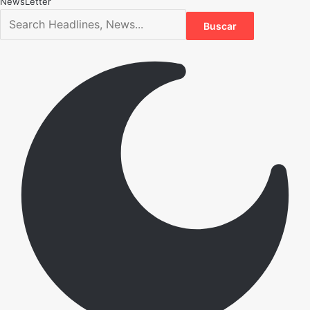
NewsLetter