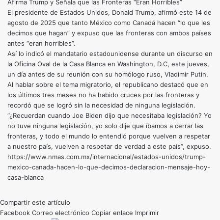
Afirma Trump y Señala que las Fronteras “Eran Horribles”
El presidente de Estados Unidos, Donald Trump, afirmó este 14 de
agosto de 2025 que tanto México como Canadá hacen “lo que les
decimos que hagan” y expuso que las fronteras con ambos países
antes “eran horribles”.
Así lo indicó el mandatario estadounidense durante un discurso en
la Oficina Oval de la Casa Blanca en Washington, D.C, este jueves,
un día antes de su reunión con su homólogo ruso, Vladimir Putin.
Al hablar sobre el tema migratorio, el republicano destacó que en
los últimos tres meses no ha habido cruces por las fronteras y
recordó que se logró sin la necesidad de ninguna legislación.
“¿Recuerdan cuando Joe Biden dijo que necesitaba legislación? Yo
no tuve ninguna legislación, yo solo dije que íbamos a cerrar las
fronteras, y todo el mundo lo entendió porque vuelven a respetar
a nuestro país, vuelven a respetar de verdad a este país”, expuso.
https://www.nmas.com.mx/internacional/estados-unidos/trump-
mexico-canada-hacen-lo-que-decimos-declaracion-mensaje-hoy-
casa-blanca
Compartir este artículo
Facebook
Correo electrónico
Copiar enlace
Imprimir