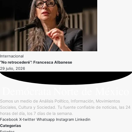
Internacional
“No retrocederé”: Francesca Albanese
29 julio, 2026
Somos un medio de Análisis Político, Información, Movimientos
Sociales, Cultura y Sociedad. Tu fuente confiable de noticias, las 24
horas del día, los 7 días de la semana.
Facebook
X-twitter
Whatsapp
Instagram
Linkedin
Categorías
Estados