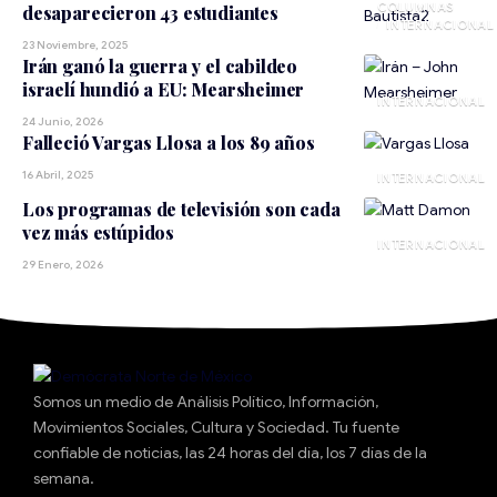
desaparecieron 43 estudiantes
INTERNACIONAL
23 Noviembre, 2025
Irán ganó la guerra y el cabildeo
israelí hundió a EU: Mearsheimer
INTERNACIONAL
24 Junio, 2026
Falleció Vargas Llosa a los 89 años
16 Abril, 2025
INTERNACIONAL
Los programas de televisión son cada
vez más estúpidos
INTERNACIONAL
29 Enero, 2026
Somos un medio de Análisis Político, Información,
Movimientos Sociales, Cultura y Sociedad. Tu fuente
confiable de noticias, las 24 horas del día, los 7 días de la
semana.