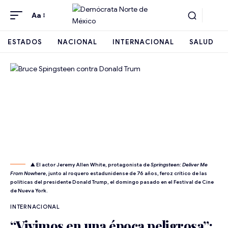
Aa
ESTADOS
NACIONAL
INTERNACIONAL
SALUD
▲ El actor Jeremy Allen White, protagonista de
Springsteen: Deliver Me
From Nowhere
, junto al roquero estadunidense de 76 años, feroz crítico de las
políticas del presidente Donald Trump, el domingo pasado en el Festival de Cine
de Nueva York.
INTERNACIONAL
“Vivimos en una época peligrosa”: