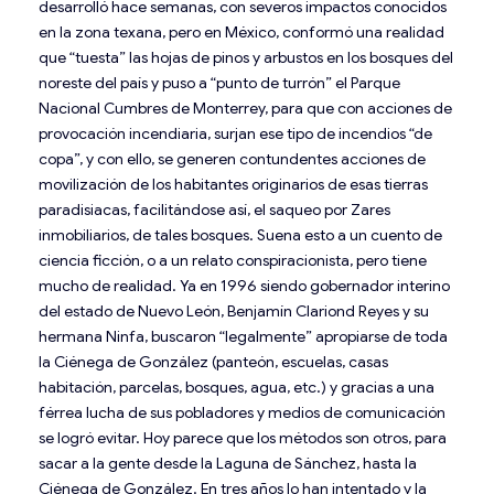
desarrolló hace semanas, con severos impactos conocidos
en la zona texana, pero en México, conformó una realidad
que “tuesta” las hojas de pinos y arbustos en los bosques del
noreste del país y puso a “punto de turrón” el Parque
Nacional Cumbres de Monterrey, para que con acciones de
provocación incendiaria, surjan ese tipo de incendios “de
copa”, y con ello, se generen contundentes acciones de
movilización de los habitantes originarios de esas tierras
paradisiacas, facilitándose así, el saqueo por Zares
inmobiliarios, de tales bosques. Suena esto a un cuento de
ciencia ficción, o a un relato conspiracionista, pero tiene
mucho de realidad. Ya en 1996 siendo gobernador interino
del estado de Nuevo León, Benjamín Clariond Reyes y su
hermana Ninfa, buscaron “legalmente” apropiarse de toda
la Ciénega de González (panteón, escuelas, casas
habitación, parcelas, bosques, agua, etc.) y gracias a una
férrea lucha de sus pobladores y medios de comunicación
se logró evitar. Hoy parece que los métodos son otros, para
sacar a la gente desde la Laguna de Sánchez, hasta la
Ciénega de González. En tres años lo han intentado y la