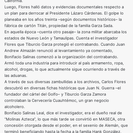
California.
Luego, Flores halló datos y evidencias documentales respecto a
un plan para derrocar al Presidente Lázaro Cárdenas. El golpe lo
planeaba en los años treinta –según documentos históricos– la
fábrica de cartón Titán, propiedad de la familia Garza Sada.
En aquella época –cuenta otro pasaje– la zona militar abarcaba los
estados de Nuevo León y Tamaulipas. Cuenta el investigador
Flores que Tiburcio Garza protegió el contrabando. Cuando Juan
Andrew Almazán renunció al levantamiento ya comentado,
Bonifacio Salinas comenzó a la organización del contrabando.
Armó toda una industria para introducir al país armamento, ropa,
alcohol, drogas, lo que actualmente sigue ocurriendo a través de
las aduanas.
A través de sus diversas zambullidas a los archivos, Carlos Flores
descubrió en diversas fichas históricas que Juan N. Guerra –el
fundador del cártel del Golfo– y Tiburcio Garza Zamora
controlaban la Cervecería Cuauhtémoc, un gran negocio
alcoholero.
Bonifacio Salinas Leal, dice el investigador, era el dueño real de
“Molinas Azteca”, lo que más tarde se convirtió en MASECA, otra
concesión otorgada desde el poder, en el sexenio de Alemán, que
terminó beneficiando hasta la fecha a la familia Hank González,