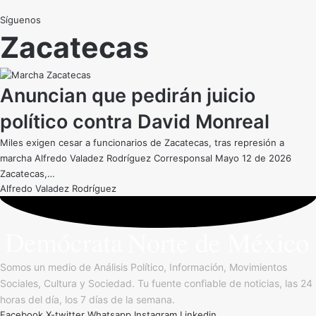
Síguenos
Zacatecas
Anuncian que pedirán juicio
político contra David Monreal
Miles exigen cesar a funcionarios de Zacatecas, tras represión a
marcha Alfredo Valadez Rodríguez Corresponsal Mayo 12 de 2026
Zacatecas,…
Alfredo Valadez Rodríguez
Somos un medio de Análisis Político, Información, Movimientos
Sociales, Cultura y Sociedad. Tu fuente confiable de noticias, las 24
horas del día, los 7 días de la semana.
Facebook
X-twitter
Whatsapp
Instagram
Linkedin