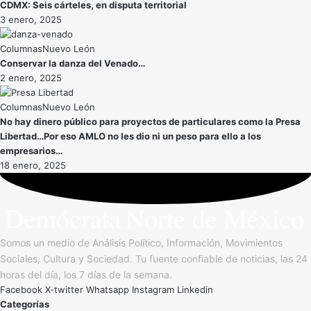
CDMX: Seis cárteles, en disputa territorial
3 enero, 2025
Nuevo León
Conservar la danza del Venado…
2 enero, 2025
Nuevo León
No hay dinero público para proyectos de particulares como la Presa
Libertad…Por eso AMLO no les dio ni un peso para ello a los
empresarios…
18 enero, 2025
Somos un medio de Análisis Político, Información, Movimientos
Sociales, Cultura y Sociedad. Tu fuente confiable de noticias, las 24
horas del día, los 7 días de la semana.
Facebook
X-twitter
Whatsapp
Instagram
Linkedin
Categorías