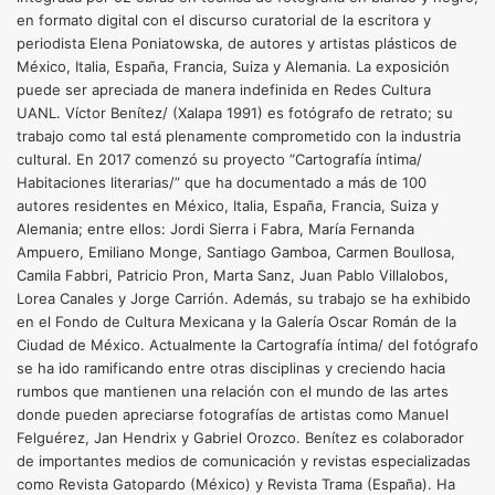
en formato digital con el discurso curatorial de la escritora y
periodista Elena Poniatowska, de autores y artistas plásticos de
México, Italia, España, Francia, Suiza y Alemania. La exposición
puede ser apreciada de manera indefinida en Redes Cultura
UANL. Víctor Benítez/ (Xalapa 1991) es fotógrafo de retrato; su
trabajo como tal está plenamente comprometido con la industria
cultural. En 2017 comenzó su proyecto “Cartografía íntima/
Habitaciones literarias/” que ha documentado a más de 100
autores residentes en México, Italia, España, Francia, Suiza y
Alemania; entre ellos: Jordi Sierra i Fabra, María Fernanda
Ampuero, Emiliano Monge, Santiago Gamboa, Carmen Boullosa,
Camila Fabbri, Patricio Pron, Marta Sanz, Juan Pablo Villalobos,
Lorea Canales y Jorge Carrión. Además, su trabajo se ha exhibido
en el Fondo de Cultura Mexicana y la Galería Oscar Román de la
Ciudad de México. Actualmente la Cartografía íntima/ del fotógrafo
se ha ido ramificando entre otras disciplinas y creciendo hacia
rumbos que mantienen una relación con el mundo de las artes
donde pueden apreciarse fotografías de artistas como Manuel
Felguérez, Jan Hendrix y Gabriel Orozco. Benítez es colaborador
de importantes medios de comunicación y revistas especializadas
como Revista Gatopardo (México) y Revista Trama (España). Ha