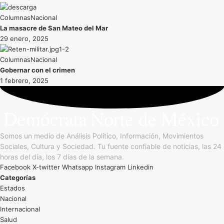
Nacional
La masacre de San Mateo del Mar
29 enero, 2025
Nacional
Gobernar con el crimen
1 febrero, 2025
Somos un medio de Análisis Político, Información, Movimientos
Sociales, Cultura y Sociedad. Tu fuente confiable de noticias, las 24
horas del día, los 7 días de la semana.
Facebook
X-twitter
Whatsapp
Instagram
Linkedin
Categorías
Estados
Nacional
Internacional
Salud