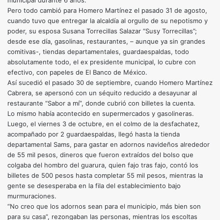
municipal durante 6 años.
Pero todo cambió para Homero Martínez el pasado 31 de agosto,
cuando tuvo que entregar la alcaldía al orgullo de su nepotismo y
poder, su esposa Susana Torrecillas Salazar “Susy Torrecillas”;
desde ese día, gasolinas, restaurantes, – aunque ya sin grandes
comitivas-, tiendas departamentales, guardaespaldas, todo
absolutamente todo, el ex presidente municipal, lo cubre con
efectivo, con papeles de El Banco de México.
Así sucedió el pasado 30 de septiembre, cuando Homero Martínez
Cabrera, se apersonó con un séquito reducido a desayunar al
restaurante “Sabor a mí”, donde cubrió con billetes la cuenta.
Lo mismo había acontecido en supermercados y gasolineras.
Luego, el viernes 3 de octubre, en el colmo de la desfachatez,
acompañado por 2 guardaespaldas, llegó hasta la tienda
departamental Sams, para gastar en adornos navideños alrededor
de 55 mil pesos, dineros que fueron extraídos del bolso que
colgaba del hombro del guarura, quien fajo tras fajo, contó los
billetes de 500 pesos hasta completar 55 mil pesos, mientras la
gente se desesperaba en la fila del establecimiento bajo
murmuraciones.
“No creo que los adornos sean para el municipio, más bien son
para su casa”, rezongaban las personas, mientras los escoltas