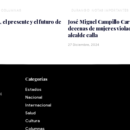
DURANGO
NOTAS IMPORTANTES
 el presente y el futuro de
José Miguel Campillo Car
decenas de mujeres viola
alcalde calla
5
27 Diciembre, 2024
Categorías
Estados
24
Nacional
Internacional
Salud
Cultura