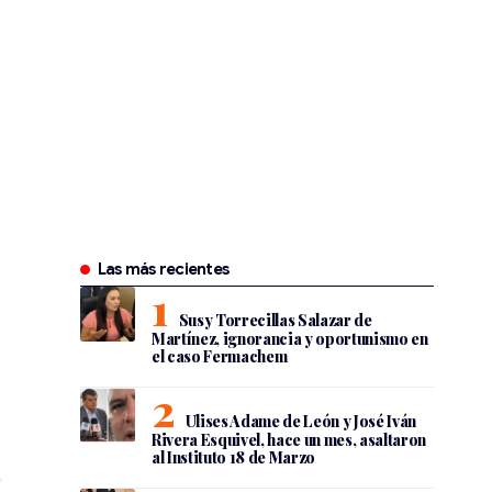
Las más recientes
Susy Torrecillas Salazar de
Martínez, ignorancia y oportunismo en
el caso Fermachem
Ulises Adame de León y José Iván
Rivera Esquivel, hace un mes, asaltaron
al Instituto 18 de Marzo