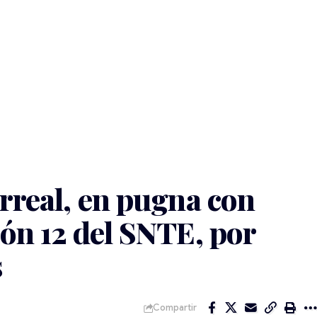
arreal, en pugna con
ión 12 del SNTE, por
s
Compartir