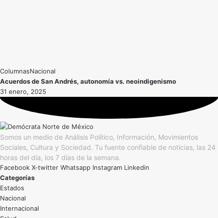
Nacional
Acuerdos de San Andrés, autonomía vs. neoindigenismo
31 enero, 2025
Somos un medio de Análisis Político, Información, Movimientos
Sociales, Cultura y Sociedad. Tu fuente confiable de noticias, las 24
horas del día, los 7 días de la semana.
Facebook
X-twitter
Whatsapp
Instagram
Linkedin
Categorías
Estados
Nacional
Internacional