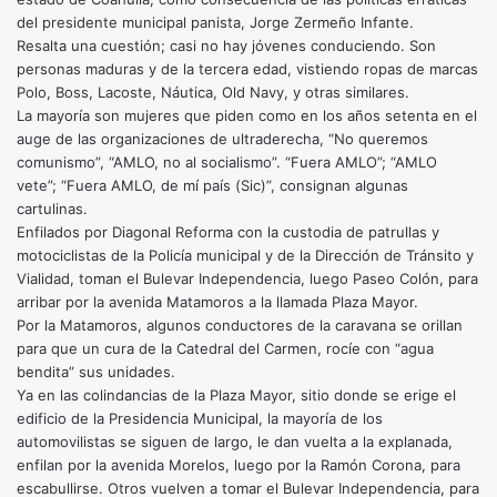
del presidente municipal panista, Jorge Zermeño Infante.
Resalta una cuestión; casi no hay jóvenes conduciendo. Son
personas maduras y de la tercera edad, vistiendo ropas de marcas
Polo, Boss, Lacoste, Náutica, Old Navy, y otras similares.
La mayoría son mujeres que piden como en los años setenta en el
auge de las organizaciones de ultraderecha, “No queremos
comunismo”, “AMLO, no al socialismo”. “Fuera AMLO”; “AMLO
vete”; “Fuera AMLO, de mí país (Sic)”, consignan algunas
cartulinas.
Enfilados por Diagonal Reforma con la custodia de patrullas y
motociclistas de la Policía municipal y de la Dirección de Tránsito y
Vialidad, toman el Bulevar Independencia, luego Paseo Colón, para
arribar por la avenida Matamoros a la llamada Plaza Mayor.
Por la Matamoros, algunos conductores de la caravana se orillan
para que un cura de la Catedral del Carmen, rocíe con “agua
bendita” sus unidades.
Ya en las colindancias de la Plaza Mayor, sitio donde se erige el
edificio de la Presidencia Municipal, la mayoría de los
automovilistas se siguen de largo, le dan vuelta a la explanada,
enfilan por la avenida Morelos, luego por la Ramón Corona, para
escabullirse. Otros vuelven a tomar el Bulevar Independencia, para