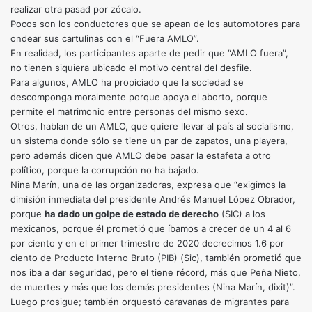
realizar otra pasad por zócalo.
Pocos son los conductores que se apean de los automotores para
ondear sus cartulinas con el “Fuera AMLO”.
En realidad, los participantes aparte de pedir que “AMLO fuera”,
no tienen siquiera ubicado el motivo central del desfile.
Para algunos, AMLO ha propiciado que la sociedad se
descomponga moralmente porque apoya el aborto, porque
permite el matrimonio entre personas del mismo sexo.
Otros, hablan de un AMLO, que quiere llevar al país al socialismo,
un sistema donde sólo se tiene un par de zapatos, una playera,
pero además dicen que AMLO debe pasar la estafeta a otro
político, porque la corrupción no ha bajado.
Nina Marín, una de las organizadoras, expresa que “exigimos la
dimisión inmediata del presidente Andrés Manuel López Obrador,
porque
ha dado un golpe de estado de derecho
(SIC) a los
mexicanos, porque él prometió que íbamos a crecer de un 4 al 6
por ciento y en el primer trimestre de 2020 decrecimos 1.6 por
ciento de Producto Interno Bruto (PIB) (Sic), también prometió que
nos iba a dar seguridad, pero el tiene récord, más que Peña Nieto,
de muertes y más que los demás presidentes (Nina Marín, dixit)”.
Luego prosigue; también orquestó caravanas de migrantes para