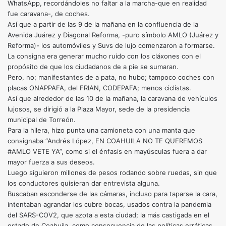
WhatsApp, recordándoles no faltar a la marcha-que en realidad
fue caravana-, de coches.
Así que a partir de las 9 de la mañana en la confluencia de la
Avenida Juárez y Diagonal Reforma, -puro símbolo AMLO (Juárez y
Reforma)- los automóviles y Suvs de lujo comenzaron a formarse.
La consigna era generar mucho ruido con los cláxones con el
propósito de que los ciudadanos de a pie se sumaran.
Pero, no; manifestantes de a pata, no hubo; tampoco coches con
placas ONAPPAFA, del FRIAN, CODEPAFA; menos ciclistas.
Así que alrededor de las 10 de la mañana, la caravana de vehículos
lujosos, se dirigió a la Plaza Mayor, sede de la presidencia
municipal de Torreón.
Para la hilera, hizo punta una camioneta con una manta que
consignaba “Andrés López, EN COAHUILA NO TE QUEREMOS
#AMLO VETE YA”, como si el énfasis en mayúsculas fuera a dar
mayor fuerza a sus deseos.
Luego siguieron millones de pesos rodando sobre ruedas, sin que
los conductores quisieran dar entrevista alguna.
Buscaban esconderse de las cámaras, incluso para taparse la cara,
intentaban agrandar los cubre bocas, usados contra la pandemia
del SARS-COV2, que azota a esta ciudad; la más castigada en el
estado de Coahuila, como consecuencia de las políticas erráticas