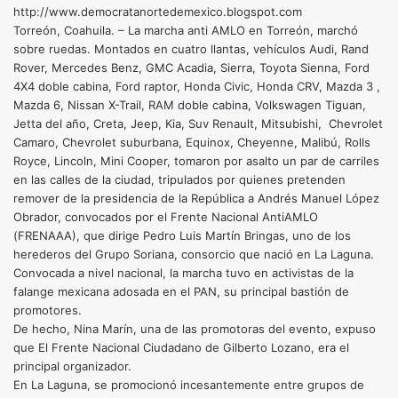
http://www.democratanortedemexico.blogspot.com
Torreón, Coahuila. – La marcha anti AMLO en Torreón, marchó
sobre ruedas. Montados en cuatro llantas, vehículos Audi, Rand
Rover, Mercedes Benz, GMC Acadia, Sierra, Toyota Sienna, Ford
4X4 doble cabina, Ford raptor, Honda Civic, Honda CRV, Mazda 3 ,
Mazda 6, Nissan X-Trail, RAM doble cabina, Volkswagen Tiguan,
Jetta del año, Creta, Jeep, Kia, Suv Renault, Mitsubishi, Chevrolet
Camaro, Chevrolet suburbana, Equinox, Cheyenne, Malibú, Rolls
Royce, Lincoln, Mini Cooper, tomaron por asalto un par de carriles
en las calles de la ciudad, tripulados por quienes pretenden
remover de la presidencia de la República a Andrés Manuel López
Obrador, convocados por el Frente Nacional AntiAMLO
(FRENAAA), que dirige Pedro Luis Martín Bringas, uno de los
herederos del Grupo Soriana, consorcio que nació en La Laguna.
Convocada a nivel nacional, la marcha tuvo en activistas de la
falange mexicana adosada en el PAN, su principal bastión de
promotores.
De hecho, Nina Marín, una de las promotoras del evento, expuso
que El Frente Nacional Ciudadano de Gilberto Lozano, era el
principal organizador.
En La Laguna, se promocionó incesantemente entre grupos de