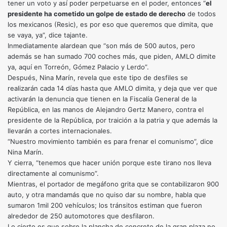
tener un voto y así poder perpetuarse en el poder, entonces “
el
presidente ha cometido un golpe de estado de derecho
de todos
los mexicanos (Resic), es por eso que queremos que dimita, que
se vaya, ya”, dice tajante.
Inmediatamente alardean que “son más de 500 autos, pero
además se han sumado 700 coches más, que piden, AMLO dimite
ya, aquí en Torreón, Gómez Palacio y Lerdo”.
Después, Nina Marín, revela que este tipo de desfiles se
realizarán cada 14 días hasta que AMLO dimita, y deja que ver que
activarán la denuncia que tienen en la Fiscalía General de la
República, en las manos de Alejandro Gertz Manero, contra el
presidente de la República, por traición a la patria y que además la
llevarán a cortes internacionales.
“Nuestro movimiento también es para frenar el comunismo”, dice
Nina Marín.
Y cierra, “tenemos que hacer unión porque este tirano nos lleva
directamente al comunismo”.
Mientras, el portador de megáfono grita que se contabilizaron 900
auto, y otra mandamás que no quiso dar su nombre, habla que
sumaron 1mil 200 vehículos; los tránsitos estiman que fueron
alrededor de 250 automotores que desfilaron.
Lo cierto es que sobre la plancha de concreto de la gran plaza no