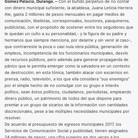
Gómez Palacio, Durango. –
Con el bufido perpetuo de no contar
con dinero municipal suficiente, la alcaldesa, Juana Leticia Herrera
Ale, gasta 2 millones de pesos mensuales en pagar medios de
comunicación, libelistas, corresponsales, locutores, pasquineros,
publicistas, con el propósito de sostener entre los seguidores que
le quedan un culto a su personalidad,- y la figura de su padre y
hermanos que siempre menciona, por delante y sin venir al caso-,
que contrarreste la poca o casi nula obra pública, generación de
empleos, incompetencia de los funcionarios municipales, desvío
de recursos públicos, pero además para generar propaganda de
pánico que le permita emerger como la salvadora en un contexto
de destrucción; en esta tónica, también atacar con escarnios en
prensa, radio, televisión, a los que ella considera “sus enemigos”
por el simple hecho de no comulgar con su grupo e interés
político, sean éstos políticos, ciudadanos, periodistas, empleando
dinero público, un patrimonio de todos del que dispone para
premiar a un grupo de sicarios de la información con cantidades
discrecionales, pese a las múltiples necesidades municipales por
resolver.
De acuerdo al presupuesto de egresos municipales 2017, los
Servicios de Comunicación Social y publicidad, tienen asignados
24 millones de pesos; una cifra superior en dos veces a los