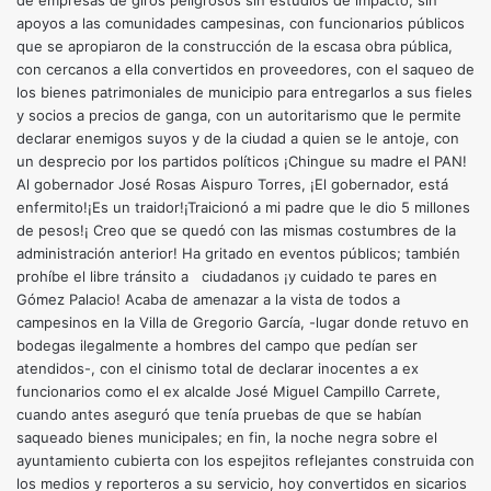
de empresas de giros peligrosos sin estudios de impacto, sin
apoyos a las comunidades campesinas, con funcionarios públicos
que se apropiaron de la construcción de la escasa obra pública,
con cercanos a ella convertidos en proveedores, con el saqueo de
los bienes patrimoniales de municipio para entregarlos a sus fieles
y socios a precios de ganga, con un autoritarismo que le permite
declarar enemigos suyos y de la ciudad a quien se le antoje, con
un desprecio por los partidos políticos ¡Chingue su madre el PAN!
Al gobernador José Rosas Aispuro Torres, ¡El gobernador, está
enfermito!¡Es un traidor!¡Traicionó a mi padre que le dio 5 millones
de pesos!¡ Creo que se quedó con las mismas costumbres de la
administración anterior! Ha gritado en eventos públicos; también
prohíbe el libre tránsito a ciudadanos ¡y cuidado te pares en
Gómez Palacio! Acaba de amenazar a la vista de todos a
campesinos en la Villa de Gregorio García, -lugar donde retuvo en
bodegas ilegalmente a hombres del campo que pedían ser
atendidos-, con el cinismo total de declarar inocentes a ex
funcionarios como el ex alcalde José Miguel Campillo Carrete,
cuando antes aseguró que tenía pruebas de que se habían
saqueado bienes municipales; en fin, la noche negra sobre el
ayuntamiento cubierta con los espejitos reflejantes construida con
los medios y reporteros a su servicio, hoy convertidos en sicarios