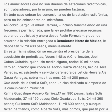
Los anunciadores que no son dueños de estaciones radiofónicas,
son trabajadores, por lo mismo, no pueden facturar.
En todo caso cobran los concesionarios de la estación radiofónica,
pero no los animadores del micrófono.
Así cobró Sergio Peimbert Carrera, – incluso transmitiendo en una
frecuencia permisionada, que la ley prohíbe allegarse recursos
cobrando publicidad y ahora desde Radio Fórmula -, y que, de
acuerdo a la relación entregada a
Demócrata Norte de México,
le
depositan 17 mil 400 pesos, mensualmente.
En esta misma situación se encuentra el presidente de la
asociación de periodistas, Voces Irritilas A.C. el locutor, Joel
Cobos Guiraldo, quien, sin medio alguno, recibe 10 mil pesos.
Otro anunciador que cobra es Abdón Garza Vanegas, hijo de Tere
Vanegas, ex asistente y servicial defensora de Leticia Herrera Ale.
Garza Vanegas, cobra mes tras mes, 23 mil 200 pesos.
Que decir, de la familia Solís, todo un clan dedicado al emporio de
la comunicación municipal.
Karina Guadalupe Aguayo Ramírez,17 mil 980 pesos; Isaías Solís
Maldonado, 37 mil 120 pesos; Cielo Guadalupe Solís, 24 mil 360
pesos; Guillermo Solís Maldonado, 11 mil 600 pesos, y aunque
faltan hermanos, como Alberto Solís, más primos, que pasan por la