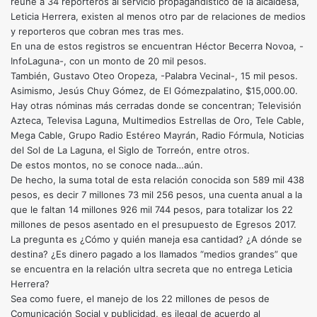
reúne a 34 reporteros al servicio propagandístico de la alcaldesa,
Leticia Herrera, existen al menos otro par de relaciones de medios
y reporteros que cobran mes tras mes.
En una de estos registros se encuentran Héctor Becerra Novoa, -
InfoLaguna-, con un monto de 20 mil pesos.
También, Gustavo Oteo Oropeza, -Palabra Vecinal-, 15 mil pesos.
Asimismo, Jesús Chuy Gómez, de El Gómezpalatino, $15,000.00.
Hay otras nóminas más cerradas donde se concentran; Televisión
Azteca, Televisa Laguna, Multimedios Estrellas de Oro, Tele Cable,
Mega Cable, Grupo Radio Estéreo Mayrán, Radio Fórmula, Noticias
del Sol de La Laguna, el Siglo de Torreón, entre otros.
De estos montos, no se conoce nada…aún.
De hecho, la suma total de esta relación conocida son 589 mil 438
pesos, es decir 7 millones 73 mil 256 pesos, una cuenta anual a la
que le faltan 14 millones 926 mil 744 pesos, para totalizar los 22
millones de pesos asentado en el presupuesto de Egresos 2017.
La pregunta es ¿Cómo y quién maneja esa cantidad? ¿A dónde se
destina? ¿Es dinero pagado a los llamados “medios grandes” que
se encuentra en la relación ultra secreta que no entrega Leticia
Herrera?
Sea como fuere, el manejo de los 22 millones de pesos de
Comunicación Social y publicidad, es ilegal de acuerdo al