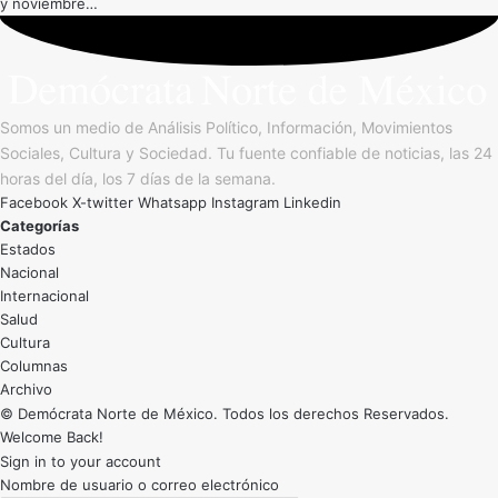
y noviembre…
Somos un medio de Análisis Político, Información, Movimientos
Sociales, Cultura y Sociedad. Tu fuente confiable de noticias, las 24
horas del día, los 7 días de la semana.
Facebook
X-twitter
Whatsapp
Instagram
Linkedin
Categorías
Estados
Nacional
Internacional
Salud
Cultura
Archivo
© Demócrata Norte de México. Todos los derechos Reservados.
Welcome Back!
Sign in to your account
Nombre de usuario o correo electrónico