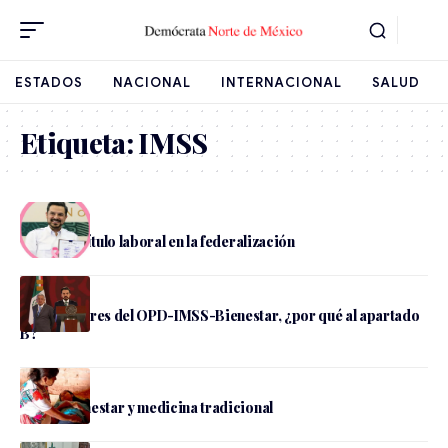
ESTADOS
NACIONAL
INTERNACIONAL
SALUD
Etiqueta:
IMSS
Salud
Salud: capítulo laboral en la federalización
Salud
Trabajadores del OPD-IMSS-Bienestar, ¿por qué al apartado
B?
IMSS-Bienestar y medicina tradicional