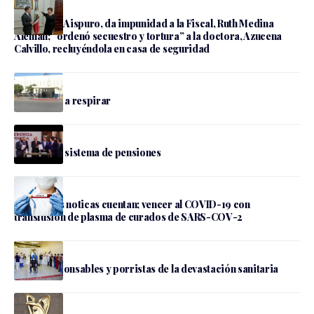
José Rosas Aispuro, da impunidad a la Fiscal, Ruth Medina
Alemán; “ordenó secuestro y tortura” a la doctora, Azucena
Calvillo, recluyéndola en casa de seguridad
Coahuila
El derecho a respirar
Coahuila
Reforma al sistema de pensiones
Coahuila
Las buenas noticas cuentan; vencer al COVID-19 con
transfusión de plasma de curados de SARS-COV-2
IMSS: responsables y porristas de la devastación sanitaria