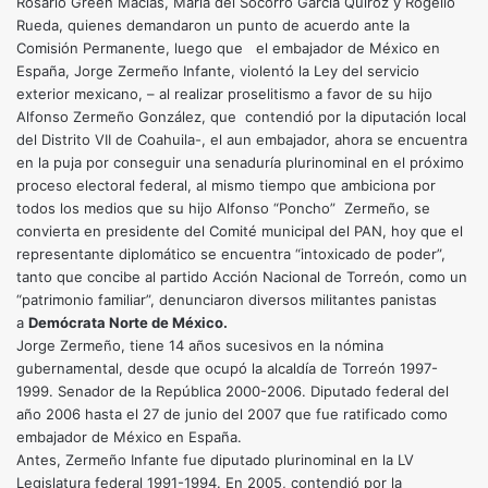
Rosario Green Macías, María del Socorro García Quiroz y Rogelio
Rueda, quienes demandaron un punto de acuerdo ante la
Comisión Permanente, luego que el embajador de México en
España, Jorge Zermeño Infante, violentó la Ley del servicio
exterior mexicano, – al realizar proselitismo a favor de su hijo
Alfonso Zermeño González, que contendió por la diputación local
del Distrito VII de Coahuila-, el aun embajador, ahora se encuentra
en la puja por conseguir una senaduría plurinominal en el próximo
proceso electoral federal, al mismo tiempo que ambiciona por
todos los medios que su hijo Alfonso “Poncho” Zermeño, se
convierta en presidente del Comité municipal del PAN, hoy que el
representante diplomático se encuentra “intoxicado de poder”,
tanto que concibe al partido Acción Nacional de Torreón, como un
“patrimonio familiar”, denunciaron diversos militantes panistas
a
Demócrata Norte de México.
Jorge Zermeño, tiene 14 años sucesivos en la nómina
gubernamental, desde que ocupó la alcaldía de Torreón 1997-
1999. Senador de la República 2000-2006. Diputado federal del
año 2006 hasta el 27 de junio del 2007 que fue ratificado como
embajador de México en España.
Antes, Zermeño Infante fue diputado plurinominal en la LV
Legislatura federal 1991-1994. En 2005, contendió por la