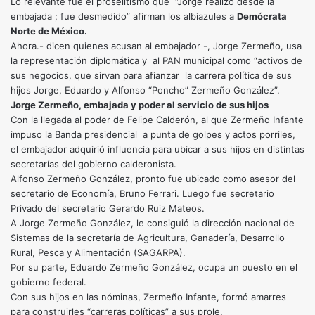
Lo relevante fue el proselitismo que “Jorge realizó desde la
embajada ; fue desmedido” afirman los albiazules a
Demócrata
Norte de México.
Ahora.- dicen quienes acusan al embajador -, Jorge Zermeño, usa
la representación diplomática y al PAN municipal como “activos de
sus negocios, que sirvan para afianzar la carrera política de sus
hijos Jorge, Eduardo y Alfonso “Poncho” Zermeño González”.
Jorge Zermeño, embajada y poder al servicio de sus hijos
Con la llegada al poder de Felipe Calderón, al que Zermeño Infante
impuso la Banda presidencial a punta de golpes y actos porriles,
el embajador adquirió influencia para ubicar a sus hijos en distintas
secretarías del gobierno calderonista.
Alfonso Zermeño González, pronto fue ubicado como asesor del
secretario de Economía, Bruno Ferrari. Luego fue secretario
Privado del secretario Gerardo Ruiz Mateos.
A Jorge Zermeño González, le consiguió la dirección nacional de
Sistemas de la secretaría de Agricultura, Ganadería, Desarrollo
Rural, Pesca y Alimentación (SAGARPA).
Por su parte, Eduardo Zermeño González, ocupa un puesto en el
gobierno federal.
Con sus hijos en las nóminas, Zermeño Infante, formó amarres
para construirles “carreras políticas” a sus prole.