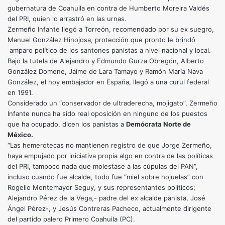
gubernatura de Coahuila en contra de Humberto Moreira Valdés
del PRI, quien lo arrastró en las urnas.
Zermeño Infante llegó a Torreón, recomendado por su ex suegro,
Manuel González Hinojosa, protección que pronto le brindó
amparo político de los santones panistas a nivel nacional y local.
Bajo la tutela de Alejandro y Edmundo Gurza Obregón, Alberto
González Domene, Jaime de Lara Tamayo y Ramón María Nava
González, el hoy embajador en España, llegó a una curul federal
en 1991.
Considerado un “conservador de ultraderecha, mojigato”, Zermeño
Infante nunca ha sido real oposición en ninguno de los puestos
que ha ocupado, dicen los panistas a
Demócrata Norte de
México.
“Las hemerotecas no mantienen registro de que Jorge Zermeño,
haya empujado por iniciativa propia algo en contra de las políticas
del PRI, tampoco nada que molestase a las cúpulas del PAN”,
incluso cuando fue alcalde, todo fue “miel sobre hojuelas” con
Rogelio Montemayor Seguy, y sus representantes políticos;
Alejandro Pérez de la Vega,- padre del ex alcalde panista, José
Ángel Pérez-, y Jesús Contreras Pacheco, actualmente dirigente
del partido palero Primero Coahuila (PC).