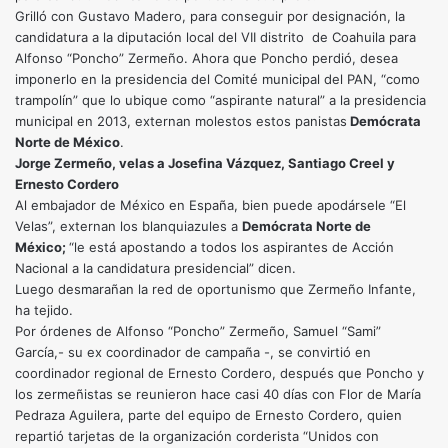
Grilló con Gustavo Madero, para conseguir por designación, la
candidatura a la diputación local del VII distrito de Coahuila para
Alfonso “Poncho” Zermeño. Ahora que Poncho perdió, desea
imponerlo en la presidencia del Comité municipal del PAN, “como
trampolín” que lo ubique como “aspirante natural” a la presidencia
municipal en 2013, externan molestos estos panistas
Demócrata
Norte de México
.
Jorge Zermeño, velas a Josefina Vázquez, Santiago Creel y
Ernesto Cordero
Al embajador de México en España, bien puede apodársele “El
Velas”, externan los blanquiazules a
Demócrata Norte de
México;
“le está apostando a todos los aspirantes de Acción
Nacional a la candidatura presidencial” dicen.
Luego desmarañan la red de oportunismo que Zermeño Infante,
ha tejido.
Por órdenes de Alfonso “Poncho” Zermeño, Samuel “Sami”
García,- su ex coordinador de campaña -, se convirtió en
coordinador regional de Ernesto Cordero, después que Poncho y
los zermeñistas se reunieron hace casi 40 días con Flor de María
Pedraza Aguilera, parte del equipo de Ernesto Cordero, quien
repartió tarjetas de la organización corderista “Unidos con