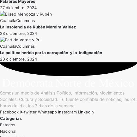
Palabras Mayores
27 diciembre, 2024
Coahuila
La insolencia de Rubén Moreira Valdez
28 diciembre, 2024
Coahuila
La política herida por la corrupción y la indignación
28 diciembre, 2024
Somos un medio de Análisis Político, Información, Movimientos
Sociales, Cultura y Sociedad. Tu fuente confiable de noticias, las 24
horas del día, los 7 días de la semana.
Facebook
X-twitter
Whatsapp
Instagram
Linkedin
Categorías
Estados
Nacional