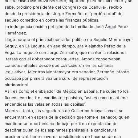
priista Elíseo Mendoza Berrueto, diputado plurinominal electo y se
sabe, próximo presidente del Congreso de Coahuila-, recibió
desde la presidencia de Jorge Zermeño, el “perdón total” del
saqueo cometido en contra las finanzas públicas.
La indulgencia nació a petición de la familia de José Ángel Pérez
Hernández.
Llegó porque el principal operador político de Rogelio Montemayor
Seguy, en La Laguna, en ese tiempo, era Alejandro Pérez de la
Vega. Lo negoció con Jorge Zermeño, que mantenía relaciones
tersas con el gobernador coahuilense. Ambos conservaban
conectes afables desde que coincidieron en las cámaras
legislativas. Mientras Montemayor era senador, Zermeño Infante
ocupaba por primera vez una curul de representación
plurinominal.
Así, es como el embajador de México en España, ha cubierto los
flancos con los tres candidatos panistas, “así es como mantiene
encendidas las velas en todas las capillas”.
Mientras tanto, los seguidores de Guillermo Anaya Llamas, se
encuentran en espera de la decisión que tome el senador, quien
mantiene un oportunismo de bajo perfil en expectación de
descifrar quien de los aspirantes panistas a la candidatura
presidencial, tiene mayores posibilidades de hacerse de esa