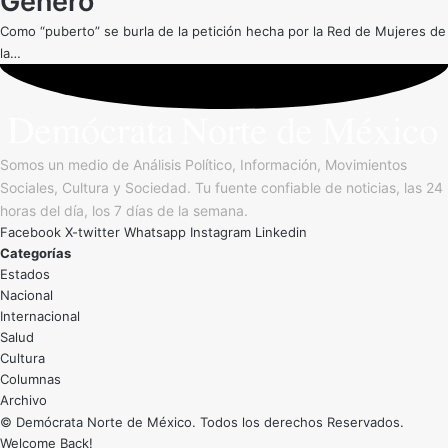
Género
Como “puberto” se burla de la petición hecha por la Red de Mujeres de
la…
Somos un medio de Análisis Político, Información, Movimientos
Sociales, Cultura y Sociedad. Tu fuente confiable de noticias, las 24
horas del día, los 7 días de la semana.
Facebook
X-twitter
Whatsapp
Instagram
Linkedin
Categorías
Estados
Nacional
Internacional
Salud
Cultura
Archivo
© Demócrata Norte de México. Todos los derechos Reservados.
Welcome Back!