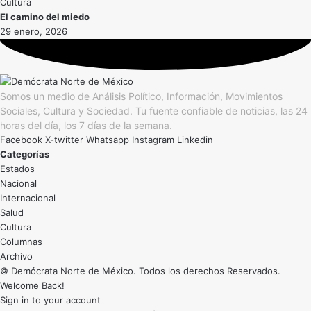
Cultura
El camino del miedo
29 enero, 2026
Somos un medio de Análisis Político, Información, Movimientos
Sociales, Cultura y Sociedad. Tu fuente confiable de noticias, las 24
horas del día, los 7 días de la semana.
Facebook
X-twitter
Whatsapp
Instagram
Linkedin
Categorías
Estados
Nacional
Internacional
Salud
Cultura
Archivo
© Demócrata Norte de México. Todos los derechos Reservados.
Welcome Back!
Sign in to your account