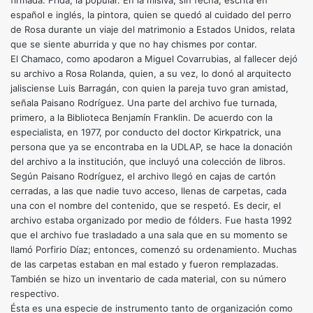
firmada: Frida, la popular. En la misiva, sin fecha, escrita en
español e inglés, la pintora, quien se quedó al cuidado del perro
de Rosa durante un viaje del matrimonio a Estados Unidos, relata
que se siente aburrida y que no hay chismes por contar.
El Chamaco, como apodaron a Miguel Covarrubias, al fallecer dejó
su archivo a Rosa Rolanda, quien, a su vez, lo donó al arquitecto
jalisciense Luis Barragán, con quien la pareja tuvo gran amistad,
señala Paisano Rodríguez. Una parte del archivo fue turnada,
primero, a la Biblioteca Benjamín Franklin. De acuerdo con la
especialista, en 1977, por conducto del doctor Kirkpatrick, una
persona que ya se encontraba en la UDLAP, se hace la donación
del archivo a la institución, que incluyó una colección de libros.
Según Paisano Rodríguez, el archivo llegó en cajas de cartón
cerradas, a las que nadie tuvo acceso, llenas de carpetas, cada
una con el nombre del contenido, que se respetó. Es decir, el
archivo estaba organizado por medio de fólders. Fue hasta 1992
que el archivo fue trasladado a una sala que en su momento se
llamó Porfirio Díaz; entonces, comenzó su ordenamiento. Muchas
de las carpetas estaban en mal estado y fueron remplazadas.
También se hizo un inventario de cada material, con su número
respectivo.
Ésta es una especie de instrumento tanto de organización como