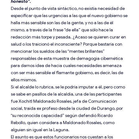
honesto”.
Desde el punto de vista sintáctico, no existía necesidad de
especificar que las urgencias a las que el nuevo gobierno se
halla más sensible son las de la gente, y no a las de él
mismo, a través de la frase “de ella” que sólo hace la
redacción más torpe y pesada. ¿Acaso se quieren curar en
salud o los traicionó el inconsciente? Porque bastaría con
mencionar los sueldos de las “mentes brillantes”
responsables de esta muestra de demagogia cibernética
para darnos idea de hacia cuales necesidades amenaza
con ser más sensible el flamante gobierno, es decir, las de
ellos mismos.
Si el alcalde lo rubrica, se le podría imputar a él, pero como
se sabe en pasillos de la alcaldía, una de las participantes
fue Xochitl Maldonado Rosales, jefa de Comunicación
social, traída ex profeso desde la ciudad de Durango, por
“su reconocida capacidad” según defendió Ricardo
Rebollo, quien considera a Maldonado Rosales, como
alguien sin igual en la Laguna.
El asunto es que estos funcionarios nos cuestan a los