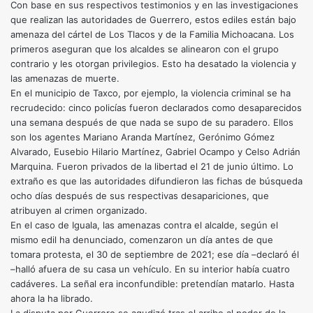
Con base en sus respectivos testimonios y en las investigaciones
que realizan las autoridades de Guerrero, estos ediles están bajo
amenaza del cártel de Los Tlacos y de la Familia Michoacana. Los
primeros aseguran que los alcaldes se alinearon con el grupo
contrario y les otorgan privilegios. Esto ha desatado la violencia y
las amenazas de muerte.
En el municipio de Taxco, por ejemplo, la violencia criminal se ha
recrudecido: cinco policías fueron declarados como desaparecidos
una semana después de que nada se supo de su paradero. Ellos
son los agentes Mariano Aranda Martínez, Gerónimo Gómez
Alvarado, Eusebio Hilario Martínez, Gabriel Ocampo y Celso Adrián
Marquina. Fueron privados de la libertad el 21 de junio último. Lo
extraño es que las autoridades difundieron las fichas de búsqueda
ocho días después de sus respectivas desapariciones, que
atribuyen al crimen organizado.
En el caso de Iguala, las amenazas contra el alcalde, según el
mismo edil ha denunciado, comenzaron un día antes de que
tomara protesta, el 30 de septiembre de 2021; ese día –declaró él
–halló afuera de su casa un vehículo. En su interior había cuatro
cadáveres. La señal era inconfundible: pretendían matarlo. Hasta
ahora la ha librado.