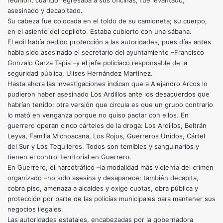
reunión, cuando regresaba a sus oficinas, fue levantado,
asesinado y decapitado.
Su cabeza fue colocada en el toldo de su camioneta; su cuerpo,
en el asiento del copiloto. Estaba cubierto con una sábana.
El edil había pedido protección a las autoridades, pues días antes
había sido asesinado el secretario del ayuntamiento –Francisco
Gonzalo Garza Tapia –y el jefe policiaco responsable de la
seguridad pública, Ulises Hernández Martínez.
Hasta ahora las investigaciones indican que a Alejandro Arcos lo
pudieron haber asesinado Los Ardillos ante los desacuerdos que
habrían tenido; otra versión que circula es que un grupo contrario
lo mató en venganza porque no quiso pactar con ellos. En
guerrero operan cinco cárteles de la droga: Los Ardillos, Beltrán
Leyva, Familia Michoacana, Los Rojos, Guerreros Unidos, Cártel
del Sur y Los Tequileros. Todos son temibles y sanguinarios y
tienen el control territorial en Guerrero.
En Guerrero, el narcotráfico –la modalidad más violenta del crimen
organizado –no sólo asesina y desaparece: también decapita,
cobra piso, amenaza a alcaldes y exige cuotas, obra pública y
protección por parte de las policías municipales para mantener sus
negocios ilegales.
Las autoridades estatales, encabezadas por la gobernadora