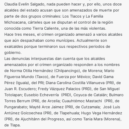
Claudia Evelin Salgado, nada pueden hacer y, por ello, unos doce
alcaldes del estado acusan que son amenazados de muerte por
parte de dos grupos criminales: Los Tlacos y La Familia
Michoacana, cárteles que se disputan el control de la región
conocida como Tierra Caliente, una de las más violentas.
Hace tres meses, el crimen organizado amenazó a varios alcaldes
que aún despachaban como munícipes. Actualmente son
exalcaldes porque terminaron sus respectivos periodos de
gobierno.
Las denuncias interpuestas dan cuenta que los alcaldes
amenazados por el crimen organizado responden a los nombres
de Norma Otilia Hernández (Chilpancingo), de Morena; Mario
Figueroa Mundo (Taxco), de Fuerza por México; David Gama
Pérez (Iguala), del PRI; Diana Carolina Costilla Villanueva (PRI), de
Juan R. Escudero; Fredy Vázquez Palacios (PRD), de San Miguel
Totolapan; Eusebio Echeverría (PRD), Coyuca de Catalán; Bulmaro
Torres Berrum (PRI), de Arcelia; Cuauhtémoc Mastachi (PRI), de
Pungarabato; Mayté Arce Jaimez (PRI), de Cutzamala; José Luis
Antúnez Goicoechea (PRI), de Tlapehuala; Hugo Vega Hernández
(PRI), de Ajuchitánn del Progreso, así como Tania Mara (Morena),
de Tlapa.