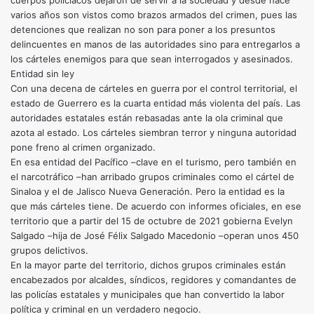
cuerpos policiacos dejaron de servir a la sociedad y desde hace
varios años son vistos como brazos armados del crimen, pues las
detenciones que realizan no son para poner a los presuntos
delincuentes en manos de las autoridades sino para entregarlos a
los cárteles enemigos para que sean interrogados y asesinados.
Entidad sin ley
Con una decena de cárteles en guerra por el control territorial, el
estado de Guerrero es la cuarta entidad más violenta del país. Las
autoridades estatales están rebasadas ante la ola criminal que
azota al estado. Los cárteles siembran terror y ninguna autoridad
pone freno al crimen organizado.
En esa entidad del Pacífico –clave en el turismo, pero también en
el narcotráfico –han arribado grupos criminales como el cártel de
Sinaloa y el de Jalisco Nueva Generación. Pero la entidad es la
que más cárteles tiene. De acuerdo con informes oficiales, en ese
territorio que a partir del 15 de octubre de 2021 gobierna Evelyn
Salgado –hija de José Félix Salgado Macedonio –operan unos 450
grupos delictivos.
En la mayor parte del territorio, dichos grupos criminales están
encabezados por alcaldes, síndicos, regidores y comandantes de
las policías estatales y municipales que han convertido la labor
política y criminal en un verdadero negocio.