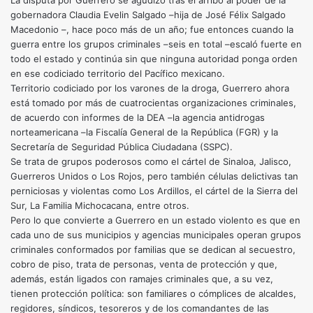
La disputa por Guerrero se agudizó tras el arribo al poder de la
gobernadora Claudia Evelin Salgado –hija de José Félix Salgado
Macedonio –, hace poco más de un año; fue entonces cuando la
guerra entre los grupos criminales –seis en total –escaló fuerte en
todo el estado y continúa sin que ninguna autoridad ponga orden
en ese codiciado territorio del Pacífico mexicano.
Territorio codiciado por los varones de la droga, Guerrero ahora
está tomado por más de cuatrocientas organizaciones criminales,
de acuerdo con informes de la DEA –la agencia antidrogas
norteamericana –la Fiscalía General de la República (FGR) y la
Secretaría de Seguridad Pública Ciudadana (SSPC).
Se trata de grupos poderosos como el cártel de Sinaloa, Jalisco,
Guerreros Unidos o Los Rojos, pero también células delictivas tan
perniciosas y violentas como Los Ardillos, el cártel de la Sierra del
Sur, La Familia Michocacana, entre otros.
Pero lo que convierte a Guerrero en un estado violento es que en
cada uno de sus municipios y agencias municipales operan grupos
criminales conformados por familias que se dedican al secuestro,
cobro de piso, trata de personas, venta de protección y que,
además, están ligados con ramajes criminales que, a su vez,
tienen protección política: son familiares o cómplices de alcaldes,
regidores, síndicos, tesoreros y de los comandantes de las