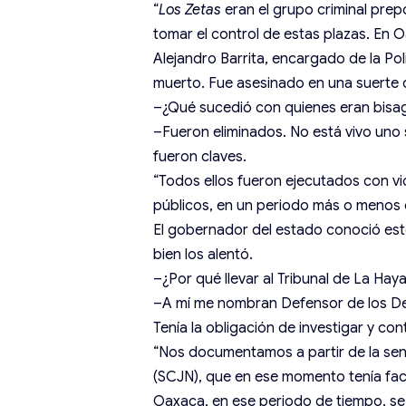
“
Los Zetas
eran el grupo criminal pre
tomar el control de estas plazas. En Oa
Alejandro Barrita, encargado de la Poli
muerto. Fue asesinado en una suerte 
–¿Qué sucedió con quienes eran bisag
–Fueron eliminados. No está vivo uno
fueron claves.
“Todos ellos fueron ejecutados con vio
públicos, en un periodo más o menos
El gobernador del estado conoció est
bien los alentó.
–¿Por qué llevar al Tribunal de La Ha
–A mí me nombran Defensor de los De
Tenía la obligación de investigar y con
“Nos documentamos a partir de la sen
(SCJN), que en ese momento tenía facu
Oaxaca, en ese periodo de tiempo, s