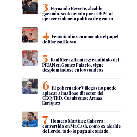
Fernando Reverte, alcalde
garañón, sentenciado por el IEPC al
ejercer violencia política de género
Feminicidios en aumento: el papel
de Marisol Rosso
Raúl Meraz Ramírez; candidato del
PRIAN en Gómez Palacio, sigue
desplomándose en los sondeos
El gobernador Villegas no puede
aplacar al mafioso director del
CECyTED, Cuauhtémoc Armas
Enríquez
Homero Martínez Cabrera;
convertido en Mr.Cash, como ex alcalde
de Lerdo, todo lo paga al contado