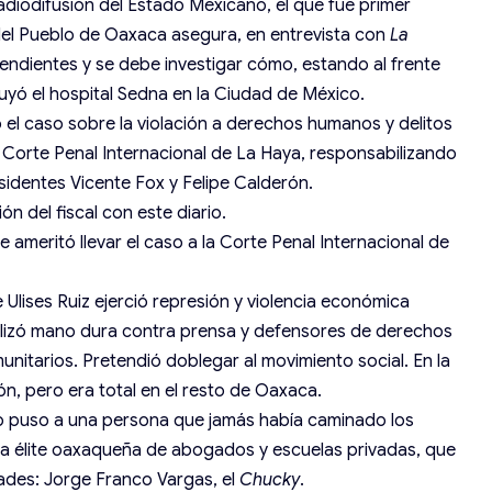
adiodifusión del Estado Mexicano, el que fue primer
l Pueblo de Oaxaca asegura, en entrevista con
La
 pendientes y se debe investigar cómo, estando al frente
uyó el hospital Sedna en la Ciudad de México.
el caso sobre la violación a derechos humanos y delitos
 Corte Penal Internacional de La Haya, responsabilizando
esidentes Vicente Fox y Felipe Calderón.
n del fiscal con este diario.
meritó llevar el caso a la Corte Penal Internacional de
Ulises Ruiz ejerció represión y violencia económica
tilizó mano dura contra prensa y defensores de derechos
itarios. Pretendió doblegar al movimiento social. En la
ón, pero era total en el resto de Oaxaca.
rno puso a una persona que jamás había caminado los
a élite oaxaqueña de abogados y escuelas privadas, que
ades: Jorge Franco Vargas, el
Chucky
.