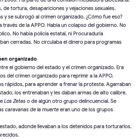
n 2006. Fui parte de una comisión mediadora diocesana.
 de tortura, desapariciones y vejaciones sexuales.
ías y se subrogó al crimen organizado. ¿Cómo fue eso?
 través de la APPO. Había un colapso del gobierno. No
ico. No había policía estatal, ni Procuraduría
taban cerradas. No circulaba el dinero para programas
imen organizado
ntre el gobierno del estado y el crimen organizado. Era
ios del crimen organizado para reprimir a la APPO.
 rápidos, para aprender a frenar la protesta. Agarraban
stado, los entrenaban y les daban armas de alto calibre.
de
Los Zetas
o de algún otro grupo delincuencial. Se
as caravanas de la muerte
eran uno de los grupos
estado, adonde llevaban a los detenidos para torturarlos.
recidos.