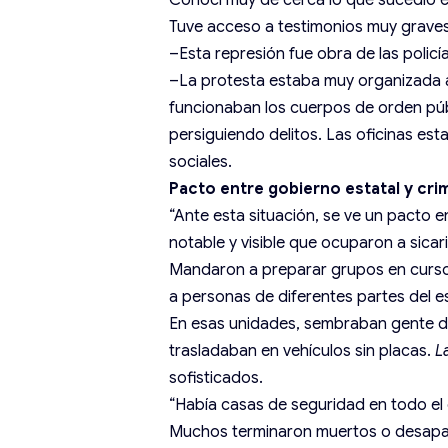
Conocí muy de cerca lo que sucedió e
Tuve acceso a testimonios muy graves,
–Esta represión fue obra de las polic
–La protesta estaba muy organizada a
funcionaban los cuerpos de orden públ
persiguiendo delitos. Las oficinas es
sociales.
Pacto entre gobierno estatal y cr
“Ante esta situación, se ve un pacto e
notable y visible que ocuparon a sicar
Mandaron a preparar grupos en cursos
a personas de diferentes partes del e
En esas unidades, sembraban gente 
trasladaban en vehículos sin placas.
L
sofisticados.
“Había casas de seguridad en todo el 
Muchos terminaron muertos o desapa