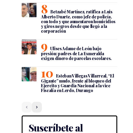
Betzabé Martínez, ratifica a Luis
Alberto Duarte, como jefe de policía,
con todo y que aumentaron homicidios
y giros negros desde que llegó a la
corporación
Ulises Adame de León bajo
presión: padres de La Esmeralda
exigen dinero de parcelas escolares.
Esteban Villegas Villarreal, “El
Gigante” mudo, frente al bloqueo del
Ejercito y Guardia Nacional a la vice
Fiscalía en Lerdo, Durango
Suscríbete al