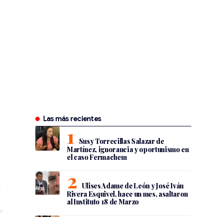
Las más recientes
Susy Torrecillas Salazar de
Martínez, ignorancia y oportunismo en
el caso Fermachem
Ulises Adame de León y José Iván
Rivera Esquivel, hace un mes, asaltaron
al Instituto 18 de Marzo