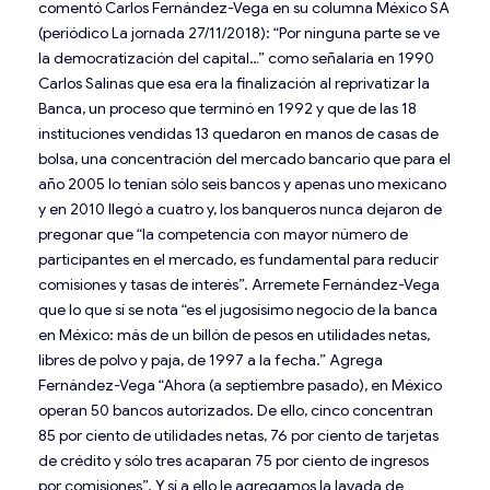
comentó Carlos Fernández-Vega en su columna México SA
(periódico La jornada 27/11/2018): “Por ninguna parte se ve
la democratización del capital…” como señalaría en 1990
Carlos Salinas que esa era la finalización al reprivatizar la
Banca, un proceso que terminó en 1992 y que de las 18
instituciones vendidas 13 quedaron en manos de casas de
bolsa, una concentración del mercado bancario que para el
año 2005 lo tenían sólo seis bancos y apenas uno mexicano
y en 2010 llegó a cuatro y, los banqueros nunca dejaron de
pregonar que “la competencia con mayor número de
participantes en el mercado, es fundamental para reducir
comisiones y tasas de interés”. Arremete Fernández-Vega
que lo que sí se nota “es el jugosísimo negocio de la banca
en México: más de un billón de pesos en utilidades netas,
libres de polvo y paja, de 1997 a la fecha.” Agrega
Fernández-Vega “Ahora (a septiembre pasado), en México
operan 50 bancos autorizados. De ello, cinco concentran
85 por ciento de utilidades netas, 76 por ciento de tarjetas
de crédito y sólo tres acaparan 75 por ciento de ingresos
por comisiones”. Y sí a ello le agregamos la lavada de