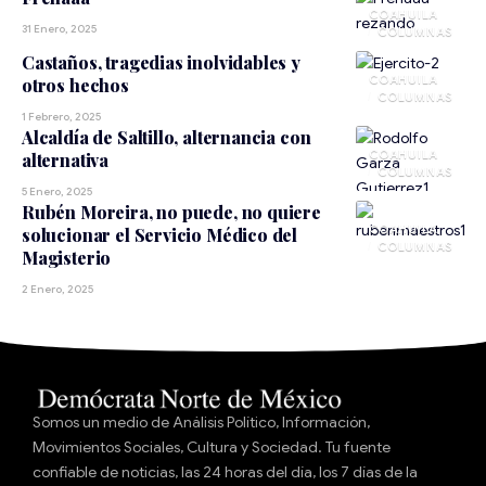
COAHUILA
31 Enero, 2025
Castaños, tragedias inolvidables y
COAHUILA
otros hechos
1 Febrero, 2025
Alcaldía de Saltillo, alternancia con
COAHUILA
alternativa
5 Enero, 2025
Rubén Moreira, no puede, no quiere
COAHUILA
solucionar el Servicio Médico del
Magisterio
2 Enero, 2025
Somos un medio de Análisis Político, Información,
Movimientos Sociales, Cultura y Sociedad. Tu fuente
confiable de noticias, las 24 horas del día, los 7 días de la