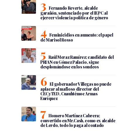
Fernando Reverte, alcalde
garañón, sentenciado por el IEPC al
ejercer violencia política de género
Feminicidios en aumento: el papel
de Marisol Rosso
Raúl Meraz Ramírez; candidato del
PRIAN en Gómez Palacio, sigue
desplomándose en los sondeos
El gobernador Villegas no puede
aplacar al mafioso director del
CECyTED, Cuauhtémoc Armas
Enríquez
Homero Martínez Cabrera;
convertido en Mr.Cash, como ex alcalde
de Lerdo, todo lo paga al contado