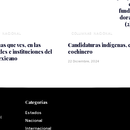
NACIONAL
NACIONAL
as que ves, en las
Candidaturas indígenas, e
es e instituciones del
cochinero
exicano
22 Diciembre, 2024
5
Categorías
Estados
24
Nacional
Internacional