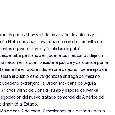
ón en general han vertido un aluvión de adioses y
 Peña Nieto que abandona el barco con el sambenito del
uentes equivocaciones y “metidas de pata”.
despertaba pensando en joder a los mexicanos deja un
a nación en la que no existe la justicia y carcomida por la
itariamente empobrecida, en una palabra, fue ejemplo de
asesta al pueblo es la vergonzosa entrega del máximo
ciudadano extranjero, la Orden Mexicana del Águila
e 37 años yerno de Donald Trump y esposo de Ivanka
negociación del nuevo tratado comercial de América del
e dinamitó al Estado.
inión de casi 7 de cada 10 mexicanos que desaprueban la