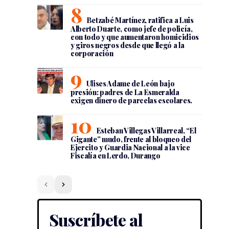
Betzabé Martínez, ratifica a Luis
Alberto Duarte, como jefe de policía,
con todo y que aumentaron homicidios
y giros negros desde que llegó a la
corporación
Ulises Adame de León bajo
presión: padres de La Esmeralda
exigen dinero de parcelas escolares.
Esteban Villegas Villarreal, “El
Gigante” mudo, frente al bloqueo del
Ejercito y Guardia Nacional a la vice
Fiscalía en Lerdo, Durango
Suscríbete al