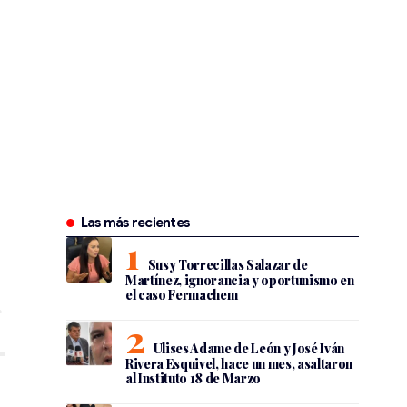
Las más recientes
Susy Torrecillas Salazar de
Martínez, ignorancia y oportunismo en
el caso Fermachem
Ulises Adame de León y José Iván
Rivera Esquivel, hace un mes, asaltaron
al Instituto 18 de Marzo