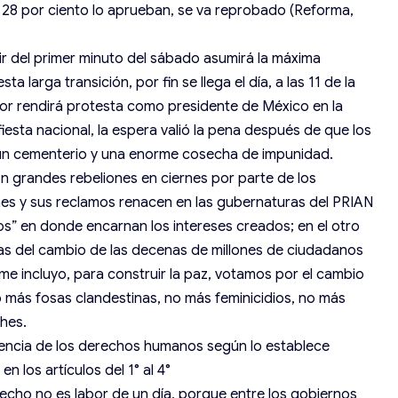
el 28 por ciento lo aprueban, se va reprobado (Reforma,
ir del primer minuto del sábado asumirá la máxima
a larga transición, por fin se llega el día, a las 11 de la
 rendirá protesta como presidente de México en la
iesta nacional, la espera valió la pena después de que los
un cementerio y una enorme cosecha de impunidad.
n grandes rebeliones en ciernes por parte de los
nes y sus reclamos renacen en las gubernaturas del PRIAN
os” en donde encarnan los intereses creados; en el otro
as del cambio de las decenas de millones de ciudadanos
e incluyo, para construir la paz, votamos por el cambio
no más fosas clandestinas, no más feminicidios, no más
hes.
vigencia de los derechos humanos según lo establece
 los artículos del 1° al 4°
recho no es labor de un día, porque entre los gobiernos