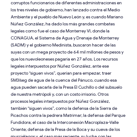
corruptos funcionarios de diferentes administraciones en
los tres niveles de gobierno, han lanzado contra el Medio
Ambiente y el pueblo de Nuevo León y, es cuando Mariano
Núñez González, ha dado los más grandes combates
legales como fue el caso de Monterrey VI, donde la
CONAGUA, el Sistema de Agua y Drenaje de Monterrey
(SADM) y el gobierno Medinista, buscaron hacer de las
suyas con un mega proyecto de 64 mil millones de pesos y
que los nuevoleoneses pagaría en 27 años. Los recursos
legales interpuestos por Núñez González, ante ese
proyecto “siguen vivos”, querían para empezar, traer
5M3/seg de agua de la cuenca del Pánuco, cuando esa
agua pueden sacarla de la Presa El Cuchillo o del subsuelo
de nuestra metrópoli y, con un costo irrisorio. Otros
procesos legales interpuestos por Núñez González,
también “siguen vivos”, como la defensa de la Sierra de
Picachos contra la pedrera Matrimar; la defensa del Parque
Fundidora; el caso de la Interconexión Macroplaza-Valle
Oriente; defensa de la Presa de la Boca y su cueva de los
murciélagos y, el caso más reciente, su lucha con las