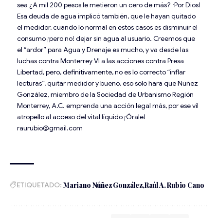
sea ¿A mil 200 pesos le metieron un cero de más? ¡Por Dios!
Esa deuda de agua implicó también, que le hayan quitado
el medidor, cuando lo normal en estos casos es disminuir el
consumo ¡pero no! dejar sin agua al usuario. Creemos que
el “ardor” para Agua y Drenaje es mucho, y va desde las
luchas contra Monterrey VI a las acciones contra Presa
Libertad, pero, definitivamente, no es lo correcto “inflar
lecturas”, quitar medidor y bueno, eso sólo hará que Núñez
González, miembro de la Sociedad de Urbanismo Región
Monterrey, A.C. emprenda una acción legal más, por ese vil
atropello al acceso del vital líquido ¡Órale!
raurubio@gmail.com
ETIQUETADO:
Mariano Núñez González
Raúl A. Rubio Cano