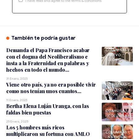
I have read and agree to the terms & conditions
También te podría gustar
Demanda el Papa Francisco acabar
NUEVO
con el dogma del Neoliberalismo e
LEÓN
insta a la Fraternidad en palabras y
hechos en todo el mundo…
31 Enero, 2025
Viene otro país, ya no era posible vivir
NUEVO
como nos tenían unos cuantos…
LEÓN
11 Enero, 2025
Bertha Elena Luján Uranga, con las
COAHUILA
faldas bien puestas
25 Enero, 2025
Los 5 hombres más ricos
multiplicaron su fortuna con AMLO
NACIONAL