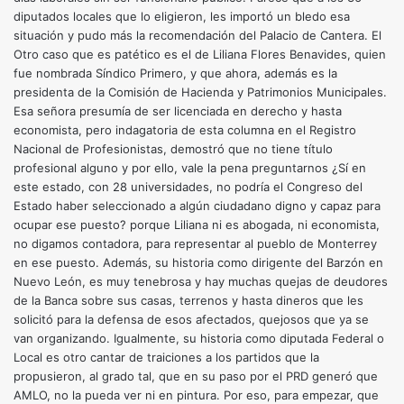
diputados locales que lo eligieron, les importó un bledo esa
situación y pudo más la recomendación del Palacio de Cantera. El
Otro caso que es patético es el de Liliana Flores Benavides, quien
fue nombrada Síndico Primero, y que ahora, además es la
presidenta de la Comisión de Hacienda y Patrimonios Municipales.
Esa señora presumía de ser licenciada en derecho y hasta
economista, pero indagatoria de esta columna en el Registro
Nacional de Profesionistas, demostró que no tiene título
profesional alguno y por ello, vale la pena preguntarnos ¿Sí en
este estado, con 28 universidades, no podría el Congreso del
Estado haber seleccionado a algún ciudadano digno y capaz para
ocupar ese puesto? porque Liliana ni es abogada, ni economista,
no digamos contadora, para representar al pueblo de Monterrey
en ese puesto. Además, su historia como dirigente del Barzón en
Nuevo León, es muy tenebrosa y hay muchas quejas de deudores
de la Banca sobre sus casas, terrenos y hasta dineros que les
solicitó para la defensa de esos afectados, quejosos que ya se
van organizando. Igualmente, su historia como diputada Federal o
Local es otro cantar de traiciones a los partidos que la
propusieron, al grado tal, que en su paso por el PRD generó que
AMLO, no la pueda ver ni en pintura. Por eso, para empezar, que