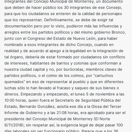
integrantes del Concejo Municipal de Monterrey, un documento
que deben de hacer público los 30 integrantes de ese Consejo,
para que los ciudadanos se enteren de la calidad de personajes
que los representan. Definitivamente, se debe de exigir tal
documentación pero por lo visto, pudieron más las influencias y
arreglos entre los partidos políticos y del mismo gobierno Bronco,
junto con el Congreso del Estado de Nuevo León, para haber
nombrado a esos integrantes de dicho Concejo, cuando en
realidad y de acuerdo al apego a la legalidad en la integración de
tal órgano, debería de estar formado por ciudadanos sin conflicto
de intereses, habitantes de barrios y colonias que conforman a
nuestra ciudad capital y no, por burócratas, miembros claves de
partidos políticos, o el colmo de los colmos, por “cartuchos
quemados” en eso de representar al pueblo y que en diferentes
luchas sólo lo han llevado al fracaso y saqueo de sus bienes o
dineros. Empezando y empezando, el lunes 5 de noviembre a las
10:00 horas, quien fuera el Secretario de Seguridad Pública del
Estado, Bernardo González, asistía ese día a la Glosa del Tercer
Informe de Gobierno y a las 21:08 horas, era aprobado para ser el
presidente del Concejo Municipal de Monterrey (El Norte
6/11/2018); sin respetar así, la exigencia legal de dejar pasar 100
días laborales sin ser funcionario público. Parece que a los 36