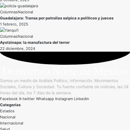
Nacional
Guadalajara: Transa por patrullas salpica a políticos y jueces
1 febrero, 2025
Nacional
Ayotzinapa: la manufactura del terror
22 diciembre, 2024
Somos un medio de Análisis Político, Información, Movimientos
Sociales, Cultura y Sociedad. Tu fuente confiable de noticias, las 24
horas del día, los 7 días de la semana.
Facebook
X-twitter
Whatsapp
Instagram
Linkedin
Categorías
Estados
Nacional
Internacional
Salud