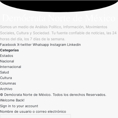
Somos un medio de Análisis Político, Información, Movimientos
Sociales, Cultura y Sociedad. Tu fuente confiable de noticias, las 24
horas del día, los 7 días de la semana.
Facebook
X-twitter
Whatsapp
Instagram
Linkedin
Categorías
Estados
Nacional
Internacional
Salud
Cultura
Archivo
© Demócrata Norte de México. Todos los derechos Reservados.
Welcome Back!
Sign in to your account
Nombre de usuario o correo electrónico