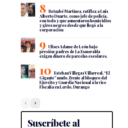
Betzabé Martínez, ratifica a Luis
Alberto Duarte, como jefe de policía,
con todo y que aumentaron homicidios
y giros negros desde que llegó a la
corporación
Ulises Adame de León bajo
presión: padres de La Esmeralda
exigen dinero de parcelas escolares.
Esteban Villegas Villarreal, “El
Gigante” mudo, frente al bloqueo del
Ejercito y Guardia Nacional a la vice
Fiscalía en Lerdo, Durango
Suscríbete al