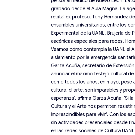
personal médico de Nuevo León. La so
grabado desde el Aula Magna. La agen
recital ex profeso. Tony Hernández de 
ensambles universitarios, entre los c
Experimental de la UANL, Brujería de 
escénicas especiales para redes. Hom
Veamos cómo contempla la UANL el A
aislamiento por la emergencia sanitaria
Garza Acuña, secretario de Extensión
anunciar el máximo festejo cultural de l
como todos los años, en mayo, pese a 
cultura, el arte, son imparables y pro
esperanza’, afirma Garza Acuña. ‘Si la
Cultura y el Arte nos permiten resisti
imprescindibles para vivir’. Con los es
sin actividades presenciales desde fin
en las redes sociales de Cultura UAN