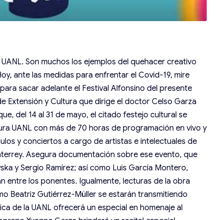
la UANL. Son muchos los ejemplos del quehacer creativo
y, ante las medidas para enfrentar el Covid-19, mire
para sacar adelante el Festival Alfonsino del presente
de Extensión y Cultura que dirige el doctor Celso Garza
e, del 14 al 31 de mayo, el citado festejo cultural se
ltura UANL con más de 70 horas de programación en vivo y
os y conciertos a cargo de artistas e intelectuales de
nterrey. Asegura documentación sobre ese evento, que
ska y Sergio Ramírez; así como Luis García Montero,
ran entre los ponentes. Igualmente, lecturas de la obra
o Beatriz Gutiérrez-Müller se estarán transmitiendo
nica de la UANL ofrecerá un especial en homenaje al