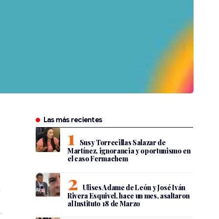
Las más recientes
Susy Torrecillas Salazar de
Martínez, ignorancia y oportunismo en
el caso Fermachem
Ulises Adame de León y José Iván
Rivera Esquivel, hace un mes, asaltaron
al Instituto 18 de Marzo