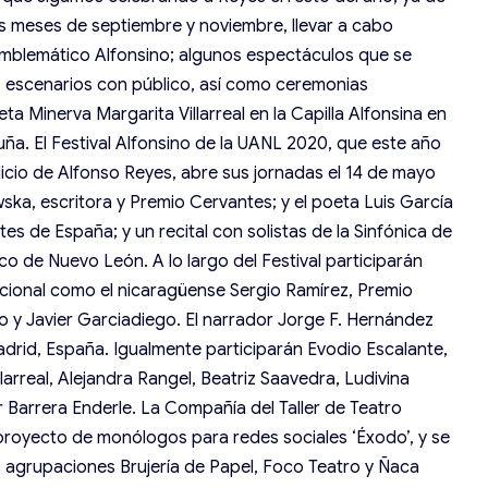
s meses de septiembre y noviembre, llevar a cabo
emblemático Alfonsino; algunos espectáculos que se
 escenarios con público, así como ceremonias
a Minerva Margarita Villarreal en la Capilla Alfonsina en
ña. El Festival Alfonsino de la UANL 2020, que este año
licio de Alfonso Reyes, abre sus jornadas el 14 de mayo
ska, escritora y Premio Cervantes; y el poeta Luis García
tes de España; y un recital con solistas de la Sinfónica de
o de Nuevo León. A lo largo del Festival participarán
cional como el nicaragüense Sergio Ramírez, Premio
ro y Javier Garciadiego. El narrador Jorge F. Hernández
drid, España. Igualmente participarán Evodio Escalante,
larreal, Alejandra Rangel, Beatriz Saavedra, Ludivina
r Barrera Enderle. La Compañía del Taller de Teatro
proyecto de monólogos para redes sociales ‘Éxodo’, y se
s agrupaciones Brujería de Papel, Foco Teatro y Ñaca