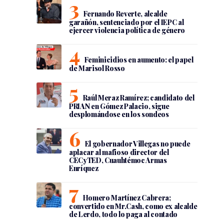
Fernando Reverte, alcalde
garañón, sentenciado por el IEPC al
ejercer violencia política de género
Feminicidios en aumento: el papel
de Marisol Rosso
Raúl Meraz Ramírez; candidato del
PRIAN en Gómez Palacio, sigue
desplomándose en los sondeos
El gobernador Villegas no puede
aplacar al mafioso director del
CECyTED, Cuauhtémoc Armas
Enríquez
Homero Martínez Cabrera;
convertido en Mr.Cash, como ex alcalde
de Lerdo, todo lo paga al contado