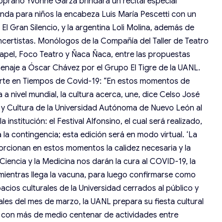
prano Yvonne Garza brindará un recital especial
da para niños la encabeza Luis María Pescetti con un
El Gran Silencio, y la argentina Loli Molina, además de
oncertistas. Monólogos de la Compañía del Taller de Teatro
Papel, Foco Teatro y Ñaca Ñaca, entre las propuestas
enaje a Óscar Chávez por el Grupo El Tigre de la UANL.
rte en Tiempos de Covid-19: “En estos momentos de
 a nivel mundial, la cultura acerca, une, dice Celso José
 y Cultura de la Universidad Autónoma de Nuevo León al
a institución: el Festival Alfonsino, el cual será realizado,
la contingencia; esta edición será en modo virtual. ‘La
porcionan en estos momentos la calidez necesaria y la
 Ciencia y la Medicina nos darán la cura al COVID-19, la
r mientras llega la vacuna, para luego confirmarse como
pacios culturales de la Universidad cerrados al público y
ales del mes de marzo, la UANL prepara su fiesta cultural
L con más de medio centenar de actividades entre