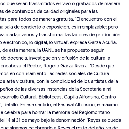
los que serán transmitidos en vivo o grabados de manera
s de contenidos de calidad originales para las
rtas para todos de manera gratuita. ‘El encuentro con el
na sala de concierto o exposición, es irremplazable; pero
tiva a adaptarnos y transformar las labores de producción
lo electrónico, lo digital, lo virtual’, expresa Garza Acuña.
ue, de esta manera, la UANL se ha propuesto seguir
de docencia, investigación y difusión de la cultura, a
 encabeza el Rector, Rogelio Garza Rivera. ‘Desde que
imos en confinamiento, las redes sociales de Cultura
 arte y cultura, con la complicidad de los artistas de la
eños de las diversas instancias de la Secretaría a mi
esarrollo Cultural, Bibliotecas, Capilla Alfonsina, Centro
, detalló. En ese sentido, el Festival Alfonsino, el máximo
e se celebra para honrar la memoria del Regiomontano
 del 14 al 31 de mayo bajo la denominación ‘Reyes se queda
 que sigamos celebrando a Reyes el resto del año, ya de