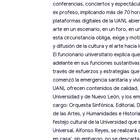
conferencias, conciertos y espectácu
ex profeso, implicando más de 70 hora
plataformas digitales de la UANL abie
arte en un escenario, en un foro, en u
esta circunstancia obliga, exige y mo
y difusión de la cultura y el arte hacia 
El funcionario universitario explica q
adelante en sus funciones sustantivas 
través de esfuerzos y estrategias que
comenzó la emergencia sanitaria y viv
UANL ofrecen contenidos de calidad, de
Universidad y de Nuevo León, y los emp
cargo: Orquesta Sinfónica, Editorial, D
de las Artes, y Humanidades e Historia’
festejo cultural de la Universidad qu
Universal, Alfonso Reyes, se realizará
en casa’, sin embargo, no se descarta