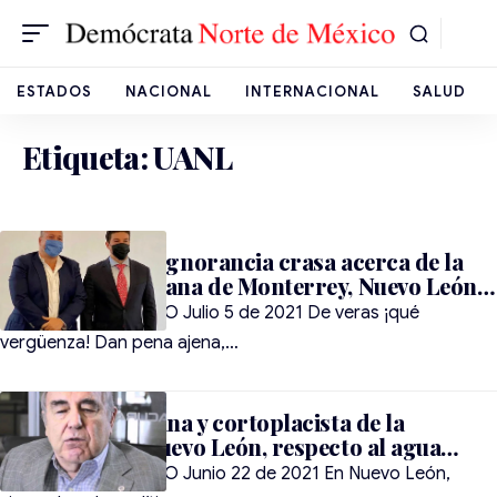
ESTADOS
NACIONAL
INTERNACIONAL
SALUD
Etiqueta:
UANL
Samuel García, ignorancia crasa acerca de la
zona metropolitana de Monterrey, Nuevo León…
RAÚL A. RUBIO CANO Julio 5 de 2021 De veras ¡qué
vergüenza! Dan pena ajena,…
La visión mezquina y cortoplacista de la
oligarquía de Nuevo León, respecto al agua…
RAÚL A. RUBIO CANO Junio 22 de 2021 En Nuevo León,