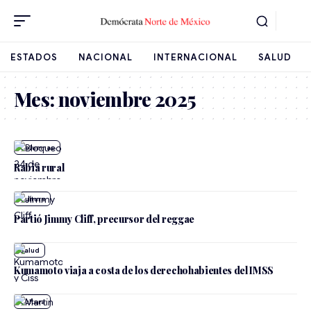
ESTADOS
NACIONAL
INTERNACIONAL
SALUD
Mes:
noviembre 2025
Rabia rural
Cultura
Partió Jimmy Cliff, precursor del reggae
Salud
Kumamoto viaja a costa de los derechohabientes del IMSS
Cultura