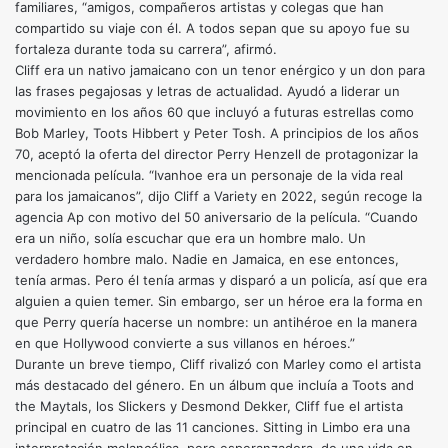
familiares, “amigos, compañeros artistas y colegas que han
compartido su viaje con él. A todos sepan que su apoyo fue su
fortaleza durante toda su carrera”, afirmó.
Cliff era un nativo jamaicano con un tenor enérgico y un don para
las frases pegajosas y letras de actualidad. Ayudó a liderar un
movimiento en los años 60 que incluyó a futuras estrellas como
Bob Marley, Toots Hibbert y Peter Tosh. A principios de los años
70, aceptó la oferta del director Perry Henzell de protagonizar la
mencionada película. “Ivanhoe era un personaje de la vida real
para los jamaicanos”, dijo Cliff a Variety en 2022, según recoge la
agencia Ap con motivo del 50 aniversario de la película. “Cuando
era un niño, solía escuchar que era un hombre malo. Un
verdadero hombre malo. Nadie en Jamaica, en ese entonces,
tenía armas. Pero él tenía armas y disparó a un policía, así que era
alguien a quien temer. Sin embargo, ser un héroe era la forma en
que Perry quería hacerse un nombre: un antihéroe en la manera
en que Hollywood convierte a sus villanos en héroes.”
Durante un breve tiempo, Cliff rivalizó con Marley como el artista
más destacado del género. En un álbum que incluía a Toots and
the Maytals, los Slickers y Desmond Dekker, Cliff fue el artista
principal en cuatro de las 11 canciones. Sitting in Limbo era una