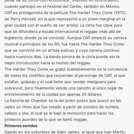
pesar de su condi-ción económica”, expresó en otra ocasión,
cuando participó en el Festival del Caribe, también en México.
Cliff es protagonista de la película The Harder They Come (1972),
de Perry Henzell, en la que representó a un joven marginal en la
gran ciudad con el sueño de ser artista. La cinta fue clave para
que se difundiera a escala internacional el reggae (más allá de
Inglaterra, donde ya se conocía). Aunque Cliff empezó su carrera
musical a principios de los 60, fue hasta The Harder They Come
que se convirtió en un artista exitoso y cuya carrera continuó
hasta nuestros días. La banda sonora de la cinta puede ser la
mejor introducción hacia el mundo del reggae.
The Harder They Come se grabó indeleblemente en la conciencia
de todos los cinéfilos que recuerdan al personaje de Cliff, al que
estafan, golpean y el cual tiene que vender mariguana para
sobrevivir, pero finalmente vende una canción al único lugar de
entretenimiento de la ciudad por apenas 20 dólares.
La historia de Chamber es la del joven pobre que buscó en las
calles un ritmo que fue creado a partir de sonidos de cumbia,
calipso y ska, al cual se le bajó la revolución para hacer los
primeros acordes de lo que se llamó reggae.
Primeros sonidos
Nacido en los suburbios de Saint James, al igual que Ivan Martin,