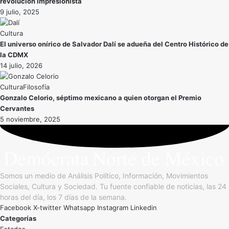
revolución impresionista
9 julio, 2025
Cultura
El universo onírico de Salvador Dalí se adueña del Centro Histórico de
la CDMX
14 julio, 2026
Cultura
Filosofía
Gonzalo Celorio, séptimo mexicano a quien otorgan el Premio
Cervantes
5 noviembre, 2025
Somos un medio de Análisis Político, Información, Movimientos
Sociales, Cultura y Sociedad. Tu fuente confiable de noticias, las 24
horas del día, los 7 días de la semana.
Facebook
X-twitter
Whatsapp
Instagram
Linkedin
Categorías
Estados