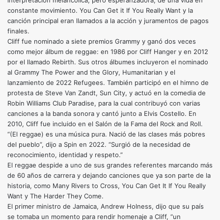
interpretación melancólica, pero esperanzadora, de una vida en
constante movimiento. You Can Get it If You Really Want y la
canción principal eran llamados a la acción y juramentos de pagos
finales.
Cliff fue nominado a siete premios Grammy y ganó dos veces
como mejor álbum de reggae: en 1986 por Cliff Hanger y en 2012
por el llamado Rebirth. Sus otros álbumes incluyeron el nominado
al Grammy The Power and the Glory, Humanitarian y el
lanzamiento de 2022 Refugees. También participó en el himno de
protesta de Steve Van Zandt, Sun City, y actuó en la comedia de
Robin Williams Club Paradise, para la cual contribuyó con varias
canciones a la banda sonora y cantó junto a Elvis Costello. En
2010, Cliff fue incluido en el Salón de la Fama del Rock and Roll.
“(El reggae) es una música pura. Nació de las clases más pobres
del pueblo”, dijo a Spin en 2022. “Surgió de la necesidad de
reconocimiento, identidad y respeto.”
El reggae despide a uno de sus grandes referentes marcando más
de 60 años de carrera y dejando canciones que ya son parte de la
historia, como Many Rivers to Cross, You Can Get It If You Really
Want y The Harder They Come.
El primer ministro de Jamaica, Andrew Holness, dijo que su país
se tomaba un momento para rendir homenaje a Cliff, “un