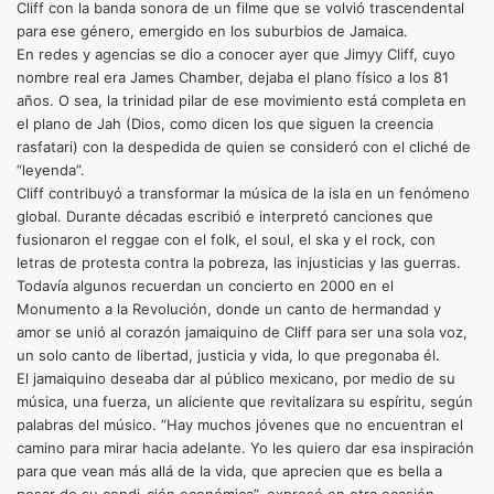
Cliff con la banda sonora de un filme que se volvió trascendental
para ese género, emergido en los suburbios de Jamaica.
En redes y agencias se dio a conocer ayer que Jimyy Cliff, cuyo
nombre real era James Chamber, dejaba el plano físico a los 81
años. O sea, la trinidad pilar de ese movimiento está completa en
el plano de Jah (Dios, como dicen los que siguen la creencia
rasfatari) con la despedida de quien se consideró con el cliché de
“leyenda”.
Cliff contribuyó a transformar la música de la isla en un fenómeno
global. Durante décadas escribió e interpretó canciones que
fusionaron el reggae con el folk, el soul, el ska y el rock, con
letras de protesta contra la pobreza, las injusticias y las guerras.
Todavía algunos recuerdan un concierto en 2000 en el
Monumento a la Revolución, donde un canto de hermandad y
amor se unió al corazón jamaiquino de Cliff para ser una sola voz,
un solo canto de libertad, justicia y vida, lo que pregonaba él.
El jamaiquino deseaba dar al público mexicano, por medio de su
música, una fuerza, un aliciente que revitalizara su espíritu, según
palabras del músico. “Hay muchos jóvenes que no encuentran el
camino para mirar hacia adelante. Yo les quiero dar esa inspiración
para que vean más allá de la vida, que aprecien que es bella a