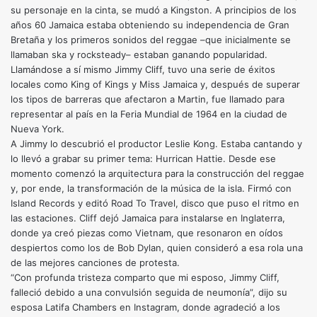
su personaje en la cinta, se mudó a Kingston. A principios de los
años 60 Jamaica estaba obteniendo su independencia de Gran
Bretaña y los primeros sonidos del reggae –que inicialmente se
llamaban ska y rocksteady– estaban ganando popularidad.
Llamándose a sí mismo Jimmy Cliff, tuvo una serie de éxitos
locales como King of Kings y Miss Jamaica y, después de superar
los tipos de barreras que afectaron a Martin, fue llamado para
representar al país en la Feria Mundial de 1964 en la ciudad de
Nueva York.
A Jimmy lo descubrió el productor Leslie Kong. Estaba cantando y
lo llevó a grabar su primer tema: Hurrican Hattie. Desde ese
momento comenzó la arquitectura para la construcción del reggae
y, por ende, la transformación de la música de la isla. Firmó con
Island Records y editó Road To Travel, disco que puso el ritmo en
las estaciones. Cliff dejó Jamaica para instalarse en Inglaterra,
donde ya creó piezas como Vietnam, que resonaron en oídos
despiertos como los de Bob Dylan, quien consideró a esa rola una
de las mejores canciones de protesta.
“Con profunda tristeza comparto que mi esposo, Jimmy Cliff,
falleció debido a una convulsión seguida de neumonía”, dijo su
esposa Latifa Chambers en Instagram, donde agradeció a los