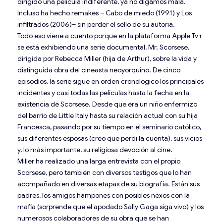
dirigido una película indiferente, ya no digamos mala.
Incluso ha hecho remakes – Cabo de miedo (1991) y Los
infiltrados (2006)– sin perder el sello de su autoría.
Todo eso viene a cuento porque en la plataforma Apple Tv+
se está exhibiendo una serie documental, Mr. Scorsese,
dirigida por Rebecca Miller (hija de Arthur), sobre la vida y
distinguida obra del cineasta neoyorquino. De cinco
episodios, la serie sigue en orden cronológico los principales
incidentes y casi todas las películas hasta la fecha en la
existencia de Scorsese. Desde que era un niño enfermizo
del barrio de Little Italy hasta su relación actual con su hija
Francesca, pasando por su tiempo en el seminario católico,
sus diferentes esposas (creo que perdí la cuenta), sus vicios
y, lo más importante, su religiosa devoción al cine.
Miller ha realizado una larga entrevista con el propio
Scorsese, pero también con diversos testigos que lo han
acompañado en diversas etapas de su biografía. Están sus
padres, los amigos hampones con posibles nexos con la
mafia (sorprende que el apodado Sally Gaga siga vivo) y los
numerosos colaboradores de su obra que se han