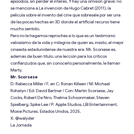
episodios, sin perder el interés. Y hay una omisión grave: no
se menciona a La invención de Hugo Cabret (2011), la
película sobre el invento del cine que sobresale por ser una
de las pocas hechas en 3D donde el artificial recurso tiene
mucho sentido.
Pero no le hagamos reproches a lo que es un testimonio
valiosísimo de la vida y milagros de quien es, insisto, el mejor
cineasta estadunidense de nuestra era. Mr. Scorsese es,
además de buen título, una lección para los críticos
confianzudos que, sin conocerlo personalmente, le llaman
Marty.
Mr. Scorsese
D: Rebecca Miller / F. en C: Ronan Killeen / M: Michael
Rohatyn / Ed: David Bartner / Con: Martin Scorsese, Jay
Cocks, Robert De Niro, Thelma Schoonmaker, Steven
Spielberg, Spike Lee / P: Apple Studios, LBI Entertainment,
Moxie Pictures. Estados Unidos, 2025.
X: @walyder
La Jornada