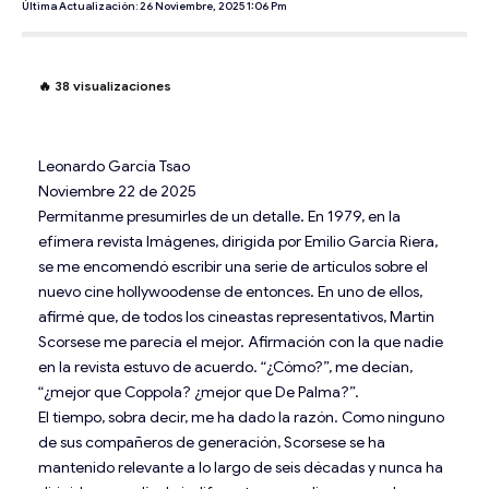
Última Actualización: 26 Noviembre, 2025 1:06 Pm
🔥
38
visualizaciones
Leonardo García Tsao
Noviembre 22 de 2025
Permítanme presumirles de un detalle. En 1979, en la
efímera revista Imágenes, dirigida por Emilio García Riera,
se me encomendó escribir una serie de artículos sobre el
nuevo cine hollywoodense de entonces. En uno de ellos,
afirmé que, de todos los cineastas representativos, Martin
Scorsese me parecía el mejor. Afirmación con la que nadie
en la revista estuvo de acuerdo. “¿Cómo?”, me decían,
“¿mejor que Coppola? ¿mejor que De Palma?”.
El tiempo, sobra decir, me ha dado la razón. Como ninguno
de sus compañeros de generación, Scorsese se ha
mantenido relevante a lo largo de seis décadas y nunca ha